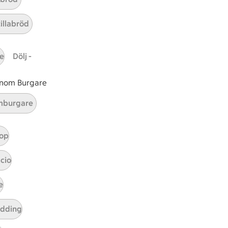
ar 4 kommentarer
 är ett klimartsmart val.
tillabröd
e
Dölj -
 inom Burgare
burgare
op
cio
e
tt tillaga
t har Enkel svårighetsgrad
el
udding