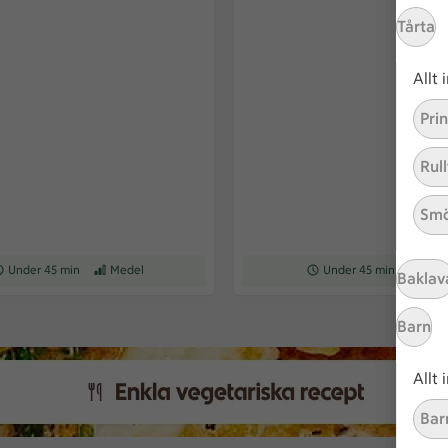
Tårta
Allt
Pri
Rull
Smö
ceptet tar Under 45 min att tillaga
Under 45 min
Receptet har Medel svårighetsgrad
Medel
Receptet tar Under 45 min a
Under 45 min
Recepte
Med
Baklav
Barn
Allt
Bar