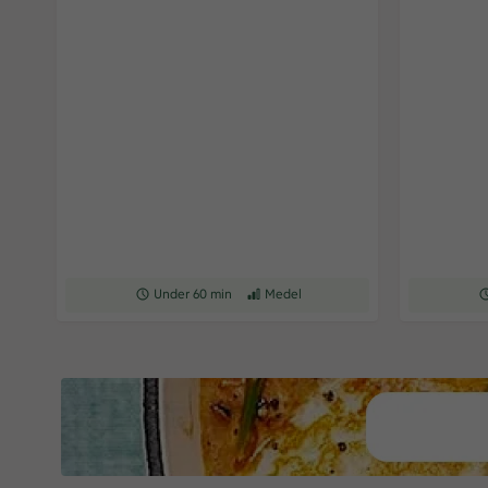
Receptet tar Under 60 min att tillaga
Under 60 min
Receptet har Medel svårighetsgrad
Medel
Re