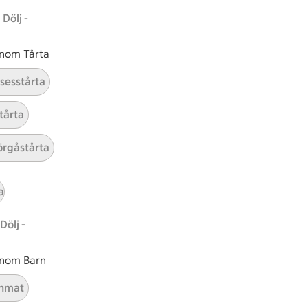
Dölj -
 inom Tårta
nsesstårta
tårta
rgåstårta
tt tillaga
t har Medel svårighetsgrad
el
Receptet tar Under 45 min att tillaga
Under 45 min
Receptet har Medel svårighetsg
Medel
a
Dölj -
 inom Barn
nmat