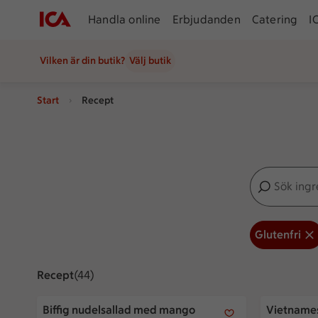
Handla online
Erbjudanden
Catering
I
Vilken är din butik?
Välj butik
Start
Recept
Sök ingredien
Inga förslag
Glutenfri
Recept
Visar 44 stycken
(44)
Biffig nudelsallad med mango
Vietnamesi
Biffig nudelsallad med mango
Vietnames