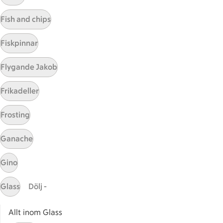
Visa fler recept
Fish and chips
Fiskpinnar
Start
Flygande Jakob
Sidfot
Frikadeller
Få snabbt svar
FAQ
Frosting
Kundservice
Kontakta oss
Ganache
Massa erbjudanden
Gino
Bli stammis på ICA
Glass
Dölj -
ICAs inspirationsmejl
Prenumerera
Allt inom Glass