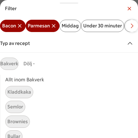
Filter
Meny
Logga in
Bacon
Parmesan
Middag
Under 30 minuter
Bakv
Vilken är din butik?
Välj butik
Typ av recept
Start
Bacon parmesan
Bakverk
Dölj -
Allt inom Bakverk
Sök ingrediens eller recept
Inga förslag
Sök
Kladdkaka
Bacon
Parmesan
Middag
Under 30 minuter
Ba
Semlor
Recept
Visar 23 stycken
(23)
Sortera
Brownies
Bullar
Krämig carbonara
Krämig carbonara