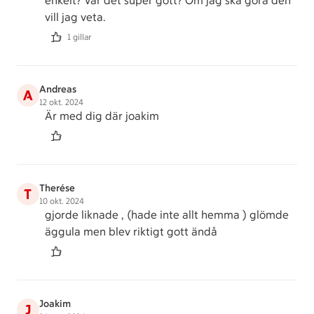
enkelt? Var det super gott? Om jag ska göra den
vill jag veta.
1 gillar
Andreas
A
12 okt. 2024
Är med dig där joakim
Therése
T
10 okt. 2024
gjorde liknade , (hade inte allt hemma ) glömde
äggula men blev riktigt gott ändå
Joakim
J