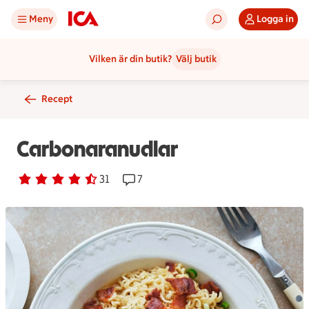
Meny
Logga in
Vilken är din butik?
Välj butik
Recept
Carbonaranudlar
Betyg 4.3 av 5.
31 personer har röstat
31
Receptet har 7 kommentarer
7