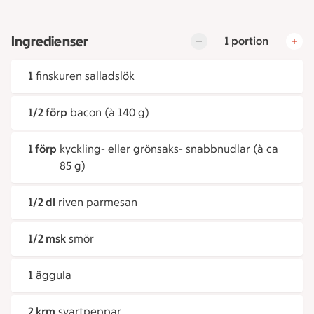
Ingredienser
1 portion
1
finskuren salladslök
1/2 förp
bacon (à 140 g)
1 förp
kyckling- eller grönsaks- snabbnudlar (à ca
85 g)
1/2 dl
riven parmesan
1/2 msk
smör
1
äggula
2 krm
svartpeppar