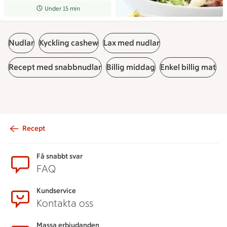
Receptet tar Under 15 min att tillaga
Under 15 min
Nudlar
Kyckling cashew
Lax med nudlar
Recept med snabbnudlar
Billig middag
Enkel billig mat
Recept
Sidfot
Få snabbt svar
FAQ
Kundservice
Kontakta oss
Massa erbjudanden