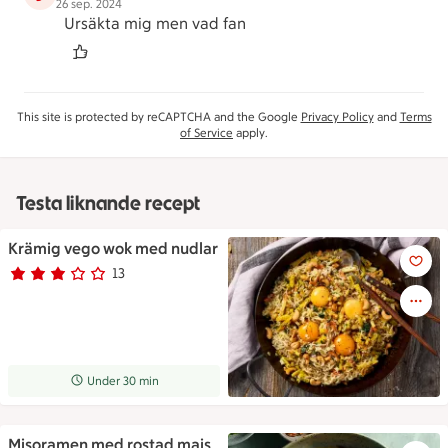
26 sep. 2024
Ursäkta mig men vad fan
This site is protected by reCAPTCHA and the Google
Privacy Policy
and
Terms
of Service
apply.
Testa liknande recept
Krämig vego wok med nudlar
Nudelwok i en gjutjärnsgryta 
13
Betyg 2.9 av 5.
13 personer har röstat
Receptet tar Under 30 min att tillaga
Under 30 min
Misoramen med rostad majs
Misoramen med rostad majs o