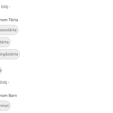
Dölj -
 inom Tårta
nsesstårta
tårta
rgåstårta
tt tillaga
t har Medel svårighetsgrad
el
Receptet tar Under 30 min att tillaga
Under 30 min
Receptet har Medel svårighetsg
Medel
a
Dölj -
 inom Barn
nmat