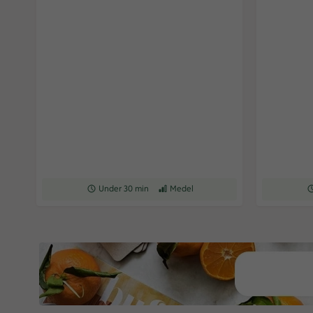
Receptet tar Under 30 min att tillaga
Under 30 min
Receptet har Medel svårighetsgrad
Medel
Re