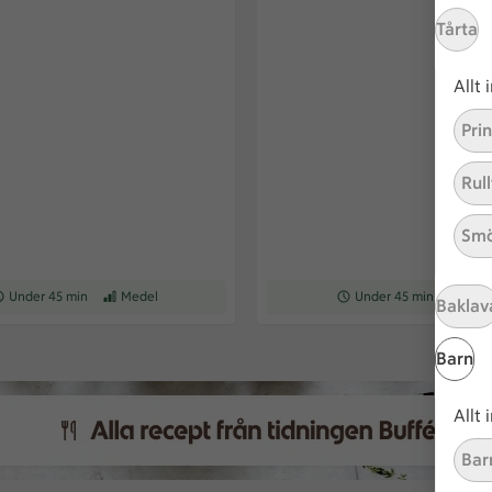
Tårta
Allt
Pri
Rull
Smö
ceptet tar Under 45 min att tillaga
Under 45 min
Receptet har Medel svårighetsgrad
Medel
Receptet tar Under 45 min a
Under 45 min
Recepte
Med
Baklav
Barn
Allt
Bar