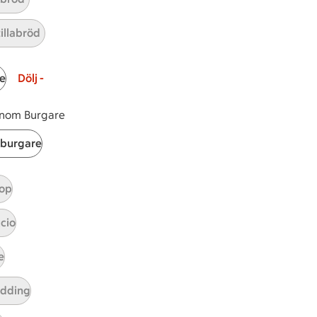
tfärsbiffar
tillabröd
r 1 kommentarer
e
Dölj -
 inom Burgare
burgare
op
cio
e
tt tillaga
t har Medel svårighetsgrad
el
udding