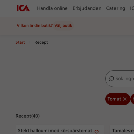
Handla online
Erbjudanden
Catering
I
Vilken är din butik?
Välj butik
Start
Recept
Sök ingredien
Inga förslag
Tomat
Recept
Visar 40 stycken
(40)
Stekt halloumi med körsbärstomater och olivdressing
Tamales me
Stekt halloumi med körsbärstomater
Tamales m