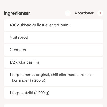
Ingredienser
4 portioner
400 g
skivad grillost eller grilloumi
4
pitabröd
2
tomater
1/2
kruka basilika
1
förp hummus original, chili eller med citron och
koriander (à 200 g)
1
förp tzatziki (à 200 g)