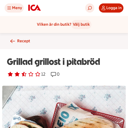
Meny
Logga in
Vilken är din butik?
Välj butik
Recept
Grillad grillost i pitabröd
Betyg 2.7 av 5.
12 personer har röstat
12
Receptet har 0 kommentarer
0