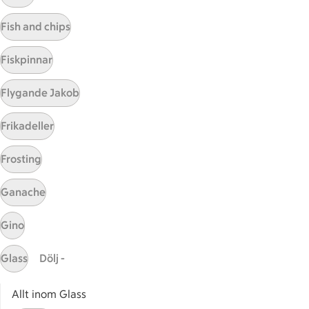
Visa fler recept
Fish and chips
Fiskpinnar
Start
Flygande Jakob
Sidfot
Frikadeller
Få snabbt svar
FAQ
Frosting
Kundservice
Kontakta oss
Ganache
Massa erbjudanden
Gino
Bli stammis på ICA
Glass
Dölj -
ICAs inspirationsmejl
Prenumerera
Allt inom Glass