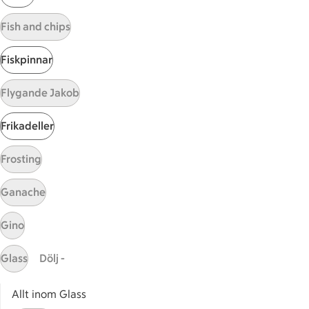
Start
Fish and chips
Sidfot
Få snabbt svar
Fiskpinnar
FAQ
Flygande Jakob
Kundservice
Kontakta oss
Frikadeller
Massa erbjudanden
Frosting
Bli stammis på ICA
Ganache
ICAs inspirationsmejl
Prenumerera
Gino
Handla
Glass
Dölj -
Handla online
Allt inom Glass
ICAs matkasse