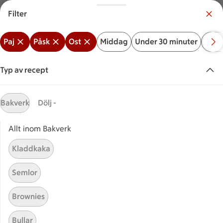
Filter
Meny
Logga in
Paj
Påsk
Ost
Middag
Under 30 minuter
Bakv
Vilken är din butik?
Välj butik
Typ av recept
Start
Ost + Påsk + Paj
Bakverk
Dölj -
Allt inom Bakverk
Sök ingrediens eller recept
Inga förslag
Sök
Kladdkaka
Paj
Påsk
Ost
Middag
Under 30 minuter
Ba
Semlor
Recept
Visar 29 stycken
(29)
Sortera
Brownies
Bullar
Sparrispaj
Sparrispaj