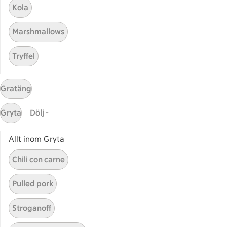
Kola
Våra ICA-kort
Marshmallows
ICA
ICAs egna varor
Tryffel
ICA Gruppen
ICA Nära
Gratäng
ICA Supermarket
ICA Kvantum
Gryta
Dölj -
ICA Maxi
Utvalda leverantörer
Allt inom Gryta
Annonsera
Chili con carne
Jobba på ICA
Pulled pork
Hållbarhet
ICA Stiftelsen
Stroganoff
En god morgondag