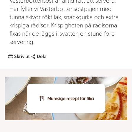
Västerbottensost är alltid rätt att servera.
Här fyller vi Västerbottensostpajen med
tunna skivor rökt lax, snackgurka och extra
krispiga rädisor. Krispigheten på rädisorna
fixas när de läggs i isvatten en stund före
servering.
Skriv ut
Dela