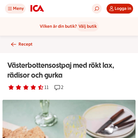
Meny
Logga in
Vilken är din butik?
Välj butik
Recept
Västerbottensostpaj med rökt lax,
rädisor och gurka
Betyg 4.5 av 5.
11 personer har röstat
11
Receptet har 2 kommentarer
2