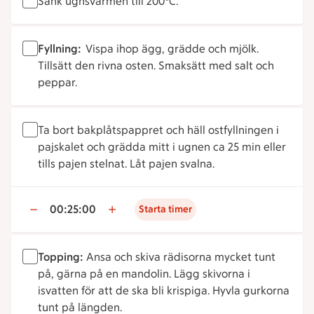
Sänk ugnsvärmen till 200°C.
Fyllning:
Vispa ihop ägg, grädde och mjölk.
Tillsätt den rivna osten. Smaksätt med salt och
peppar.
Ta bort bakplåtspappret och häll ostfyllningen i
pajskalet och grädda mitt i ugnen ca 25 min eller
tills pajen stelnat. Låt pajen svalna.
00:25:00
Starta timer
Topping:
Ansa och skiva rädisorna mycket tunt
på, gärna på en mandolin. Lägg skivorna i
isvatten för att de ska bli krispiga. Hyvla gurkorna
tunt på längden.