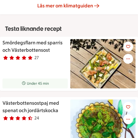
Läs mer om klimatguiden
Testa liknande recept
Smördegsflarn med sparris
Smördegsflarn med sparris oc
och Västerbottensost
27
Betyg 5 av 5.
27 personer har röstat
Receptet tar Under 45 min att tillaga
Under 45 min
Västerbottensostpaj med
Västerbottensostpaj med spen
spenat och jordärtskocka
24
Betyg 4.5 av 5.
24 personer har röstat