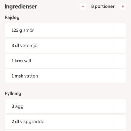
Ingredienser
8 portioner
Pajdeg
125 g
smör
3 dl
vetemjöl
1 krm
salt
1 msk
vatten
Fyllning
3
ägg
2 dl
vispgrädde