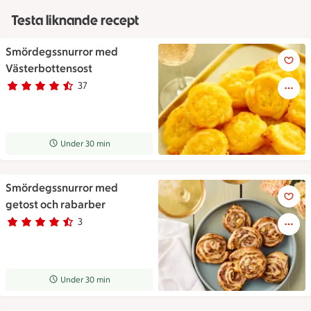
Testa liknande recept
Smördegssnurror med
Smördegssnurror med Västerb
Västerbottensost
37
Betyg 4.5 av 5.
37 personer har röstat
Receptet tar Under 30 min att tillaga
Under 30 min
Smördegssnurror med
Ett fat med smördegssnurror o
getost och rabarber
3
Betyg 4.3 av 5.
3 personer har röstat
Receptet tar Under 30 min att tillaga
Under 30 min