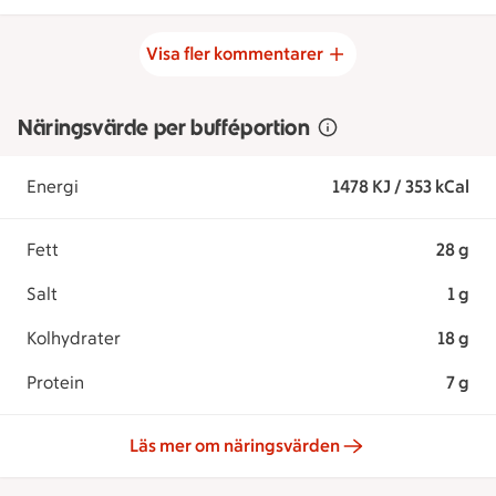
Visa fler kommentarer
Näringsvärde per bufféportion
Energi
1478 KJ / 353 kCal
Fett
28 g
Salt
1 g
Kolhydrater
18 g
Protein
7 g
Läs mer om näringsvärden