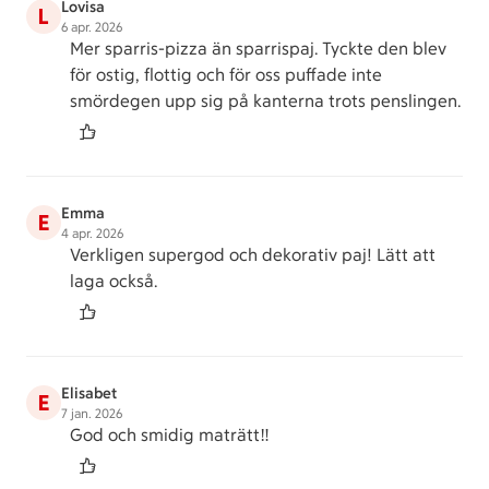
Lovisa
L
6 apr. 2026
Mer sparris-pizza än sparrispaj. Tyckte den blev
för ostig, flottig och för oss puffade inte
smördegen upp sig på kanterna trots penslingen.
Emma
E
4 apr. 2026
Verkligen supergod och dekorativ paj! Lätt att
laga också.
Elisabet
E
7 jan. 2026
God och smidig maträtt‼️