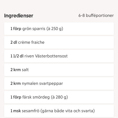
Ingredienser
6-8 bufféportioner
1 förp
grön sparris (à 250 g)
2 dl
crème fraiche
1 1/2 dl
riven Västerbottensost
2 krm
salt
2 krm
nymalen svartpeppar
1 förp
färsk smördeg (à 280 g)
1 msk
sesamfrö (gärna både vita och svarta)