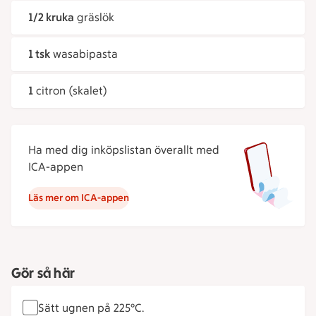
1/2 kruka
gräslök
1 tsk
wasabipasta
1
citron (skalet)
Ha med dig inköpslistan överallt med
ICA-appen
Läs mer om ICA-appen
Gör så här
Sätt ugnen på 225°C.