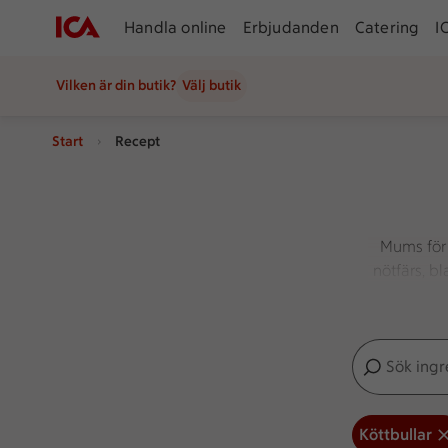
Handla online
Erbjudanden
Catering
I
Vilken är din butik?
Välj butik
Start
Recept
Mums för 
nötfärs, b
en stor
Sök ingredien
Inga förslag
Köttbullar