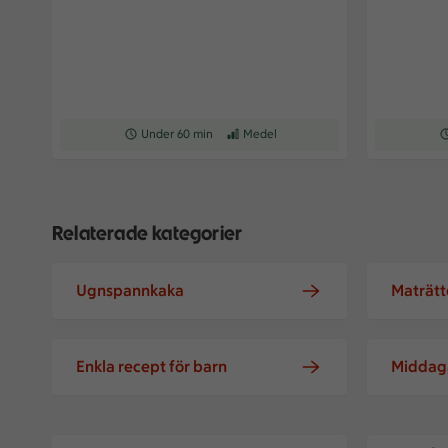
Receptet tar Under 60 min att tillaga
Under 60 min
Receptet har Medel svårighetsgrad
Medel
Re
Relaterade kategorier
Ugnspannkaka
Maträtt
barnfam
Enkla recept för barn
Middaga
Tsukune – Japanska kycklingköttbullar
Gräddsås