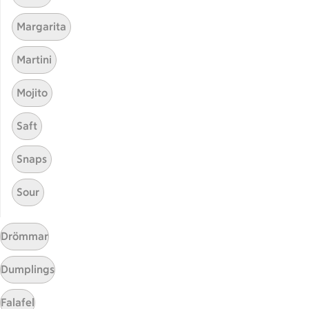
Receptet tar Under 45 min att tillaga
Under 45 min
Margarita
Visa fler recept
Martini
Mojito
Start
Saft
Sidfot
Snaps
Få snabbt svar
FAQ
Sour
Kundservice
Kontakta oss
Drömmar
Massa erbjudanden
Bli stammis på ICA
Dumplings
ICAs inspirationsmejl
Falafel