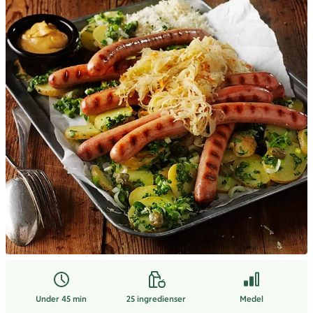
Under 45 min
25
ingredienser
Medel