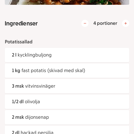
Ingredienser
4 portioner
Potatissallad
2 l
kycklingbuljong
1 kg
fast potatis (skivad med skal)
3 msk
vitvinsvinäger
1/2 dl
olivolja
2 msk
dijonsenap
2 dl
hackad persilja