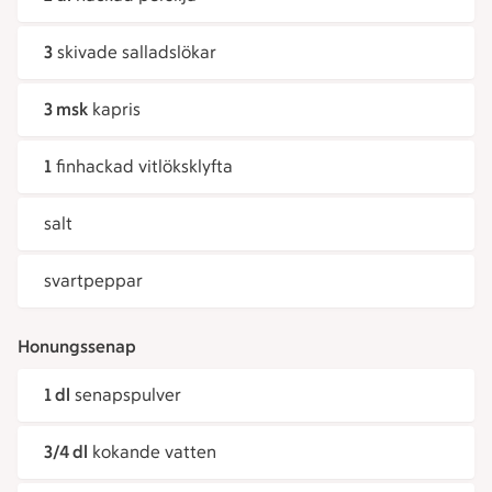
3
skivade salladslökar
3 msk
kapris
1
finhackad vitlöksklyfta
salt
svartpeppar
Honungssenap
1 dl
senapspulver
3/4 dl
kokande vatten