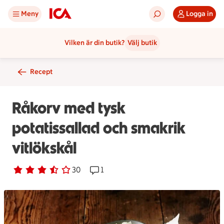
Meny
Logga in
Vilken är din butik?
Välj butik
Recept
Råkorv med tysk
potatissallad och smakrik
vitlökskål
Betyg 3.5 av 5.
30 personer har röstat
30
Receptet har 1 kommentarer
1