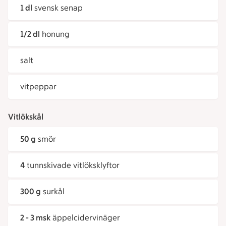
1 dl
svensk senap
1/2 dl
honung
salt
vitpeppar
Vitlökskål
50 g
smör
4
tunnskivade vitlöksklyftor
300 g
surkål
2 - 3 msk
äppelcidervinäger