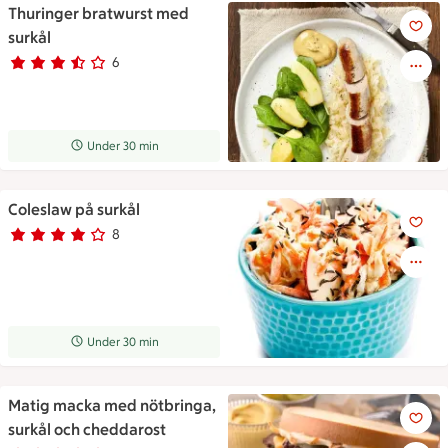
Thuringer bratwurst med
Thuringer bratwurst med surk
surkål
6
Betyg 3.3 av 5.
6 personer har röstat
Receptet tar Under 30 min att tillaga
Under 30 min
Coleslaw på surkål
Coleslaw på surkål
8
Betyg 4 av 5.
8 personer har röstat
Receptet tar Under 30 min att tillaga
Under 30 min
Matig macka med nötbringa,
Matig macka med nötbringa, s
surkål och cheddarost