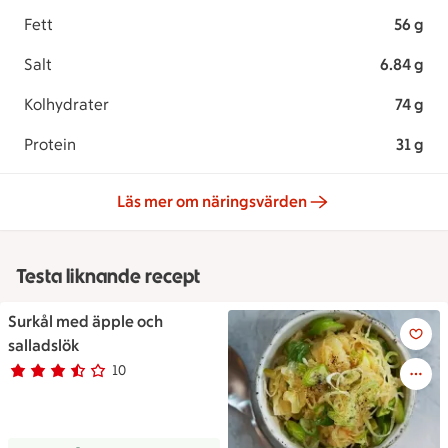
Fett
56 g
Salt
6.84 g
Kolhydrater
74 g
Protein
31 g
Läs mer om näringsvärden
Testa liknande recept
Surkål med äpple och
Surkål med äpple och salladsl
salladslök
10
Betyg 3.7 av 5.
10 personer har röstat