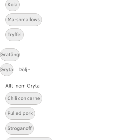
Kola
ICA Maxi
Utvalda leverantörer
Marshmallows
Annonsera
Jobba på ICA
Tryffel
Hållbarhet
Gratäng
ICA Stiftelsen
En god morgondag
Gryta
Dölj -
Kundservice
Allt inom Gryta
Reklamera
Chili con carne
Återkallelser
Spärra eller beställ nytt ICA-kort
Pulled pork
Behandling av personuppgifter
Stroganoff
Hantera cookies