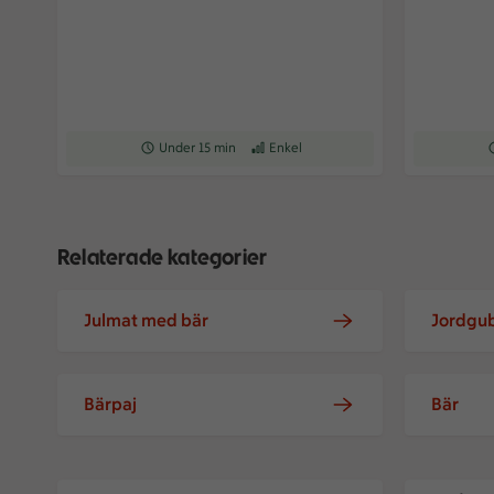
Receptet tar Under 15 min att tillaga
Under 15 min
Receptet har Enkel svårighetsgrad
Enkel
R
Relaterade kategorier
Julmat med bär
Jordgu
Bärpaj
Bär
Salt kolagrädde med frukt och bär
Kolasås me