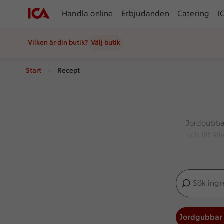
Handla online
Erbjudanden
Catering
I
Vilken är din butik?
Välj butik
Start
Recept
Jordgubbar
och tillfä
en
het sa
Sök ingredien
Inga förslag
Jordgubbar