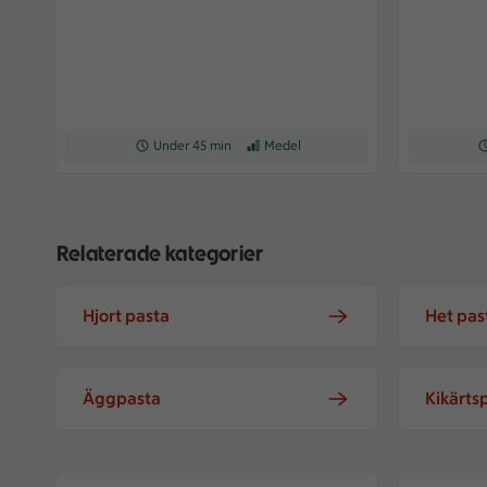
Receptet tar Under 45 min att tillaga
Under 45 min
Receptet har Medel svårighetsgrad
Medel
Re
Relaterade kategorier
Hjort pasta
Het pas
Äggpasta
Kikärts
Grön sommarlasagne
Kycklingla