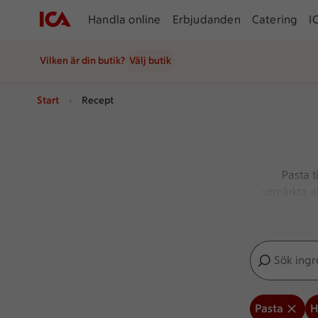
Handla online
Erbjudanden
Catering
I
Vilken är din butik?
Välj butik
Start
Recept
Pasta t
utmärkta al
recept
Sök ingredien
Inga förslag
Pasta
H