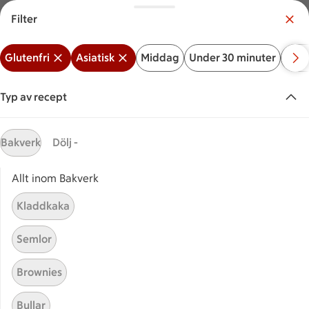
Filter
Meny
Logga in
Glutenfri
Asiatisk
Middag
Under 30 minuter
Bakv
Vilken är din butik?
Välj butik
Typ av recept
Start
Glutenfri asiatisk mat
Bakverk
Dölj -
Allt inom Bakverk
Sök ingrediens eller recept
Inga förslag
Sök
Kladdkaka
Glutenfri
Asiatisk
Middag
Under 30 minuter
Ba
Semlor
Recept
Visar 551 stycken
(551)
Sortera
Brownies
Bullar
Paneer
Paneer