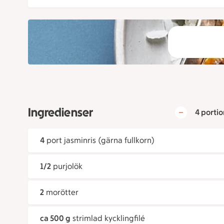
Ingredienser
4 portio
4
port jasminris (gärna fullkorn)
1/2
purjolök
2
morötter
ca 500 g
strimlad kycklingfilé