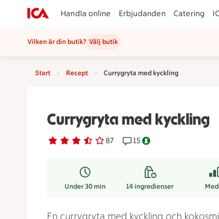
Handla online
Erbjudanden
Catering
I
Vilken är din butik?
Välj butik
Start
Recept
Currygryta med kyckling
Currygryta med kyckling
Betyg 3.7 av 5.
87 personer har röstat
87
Receptet har 15 kommenta
15
Nyckelhålsmärkt.
Under 30 min
14
ingredienser
Med
En currygryta med kyckling och kokosmj