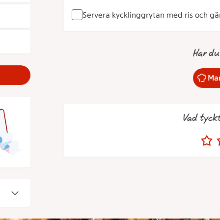
Servera kycklinggrytan med ris och gär
Har du
Mar
Vad tyck