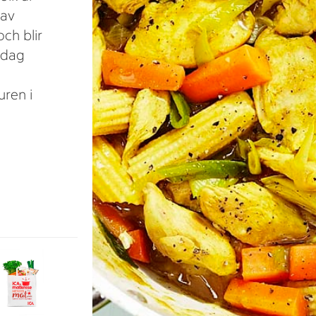
 av
och blir
ardag
uren i