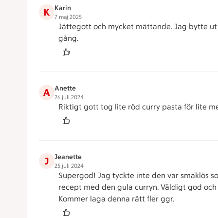
Karin
K
7 maj 2025
Jättegott och mycket mättande. Jag bytte ut 
gång.
Anette
A
26 juli 2024
Riktigt gott tog lite röd curry pasta för lite 
Jeanette
J
25 juli 2024
Supergod! Jag tyckte inte den var smaklös som
recept med den gula curryn. Väldigt god och mi
Kommer laga denna rätt fler ggr.