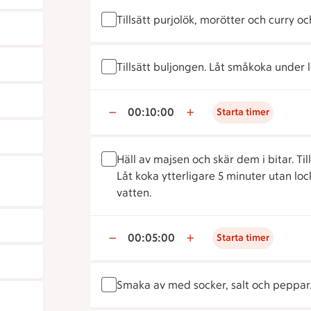
Tillsätt purjolök, morötter och curry oc
Tillsätt buljongen. Låt småkoka under l
00:10:00
Starta timer
Häll av majsen och skär dem i bitar. T
Låt koka ytterligare 5 minuter utan loc
vatten.
00:05:00
Starta timer
Smaka av med socker, salt och peppar