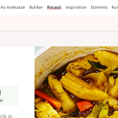
CAs matkasse
Butiker
Recept
Inspiration
Stammis
Ku
rer
el
ölk är