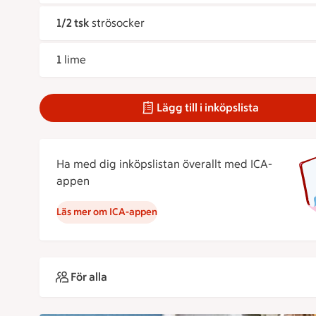
1/2 tsk
strösocker
1
lime
Lägg till i inköpslista
Ha med dig inköpslistan överallt med ICA-
appen
Läs mer om ICA-appen
För alla