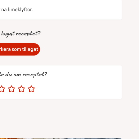
na limeklyftor.
 lagat receptet?
kera som tillagat
te du om receptet?