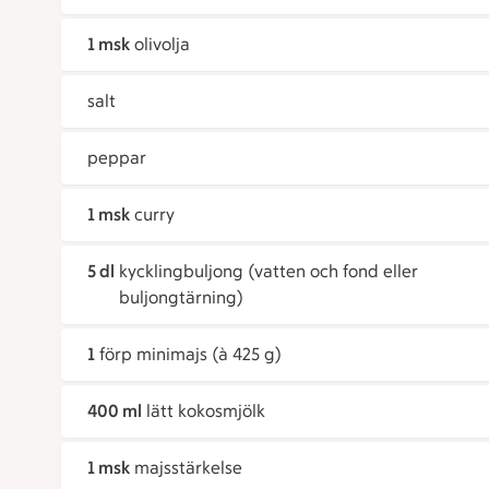
1 msk
olivolja
salt
peppar
1 msk
curry
5 dl
kycklingbuljong (vatten och fond eller
buljongtärning)
1
förp minimajs (à 425 g)
400 ml
lätt kokosmjölk
1 msk
majsstärkelse