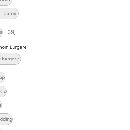
tillabröd
e
Dölj -
 inom Burgare
burgare
op
t tillaga
t har Medel svårighetsgrad
el
cio
e
udding