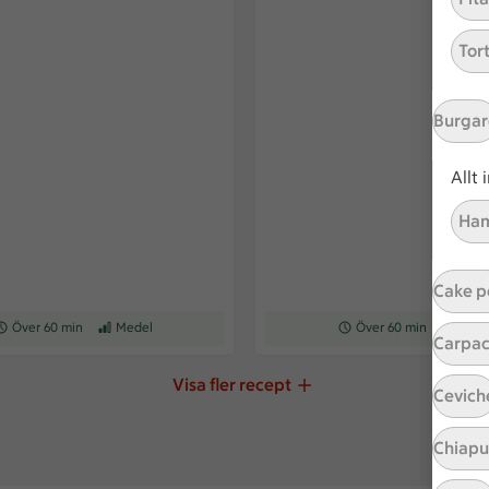
Tor
Burgar
Allt
Ham
Cake p
eceptet tar Över 60 min att tillaga
Över 60 min
Receptet har Medel svårighetsgrad
Medel
Receptet tar Över 60 min at
Över 60 min
Recepte
Med
Carpac
Visa fler recept
Cevich
Chiap