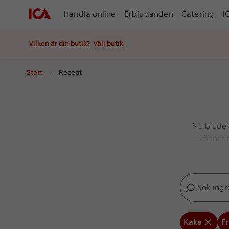
Handla online
Erbjudanden
Catering
I
Vilken är din butik?
Välj butik
Start
Recept
Nu bjuder 
vänner m
spännande 
Sök ingredien
Inga förslag
Kaka
Fr