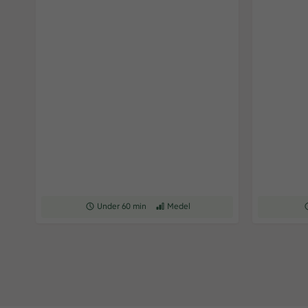
Receptet tar Under 60 min att tillaga
Under 60 min
Receptet har Medel svårighetsgrad
Medel
R