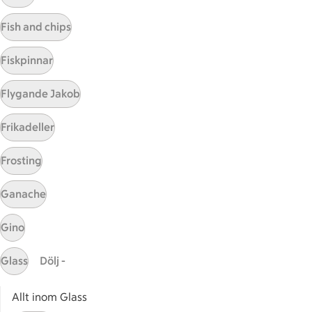
Visa fler recept
Fish and chips
Fiskpinnar
Start
Flygande Jakob
Sidfot
Frikadeller
Få snabbt svar
FAQ
Frosting
Kundservice
Kontakta oss
Ganache
Massa erbjudanden
Gino
Bli stammis på ICA
Glass
Dölj -
ICAs inspirationsmejl
Prenumerera
Allt inom Glass