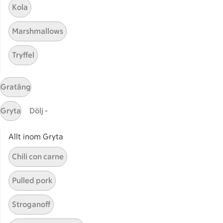
Bli stammis
Kola
Stammis Student
Marshmallows
Stammis Husdjur
Partnererbjudanden
Tryffel
Våra ICA-kort
ICA
Gratäng
ICAs egna varor
Gryta
Dölj -
ICA Gruppen
ICA Nära
Allt inom Gryta
ICA Supermarket
Chili con carne
ICA Kvantum
ICA Maxi
Pulled pork
Utvalda leverantörer
Annonsera
Stroganoff
Jobba på ICA