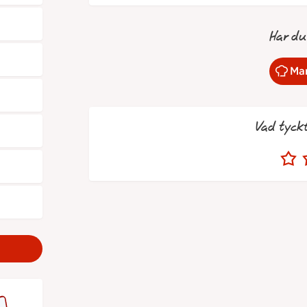
Har du
Mar
Vad tyck