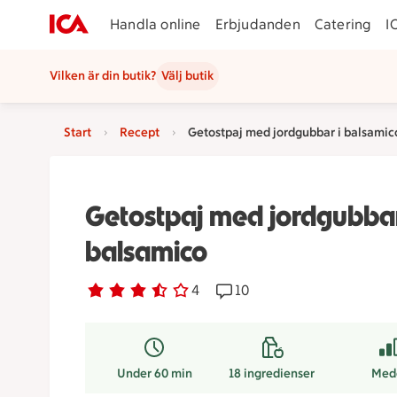
Handla online
Erbjudanden
Catering
I
Vilken är din butik?
Välj butik
Start
Recept
Getostpaj med jordgubbar i balsamic
Getostpaj med jordgubbar
balsamico
Betyg 3.5 av 5.
4 personer har röstat
4
Receptet har 10 kommentar
10
Under 60 min
18
ingredienser
Med