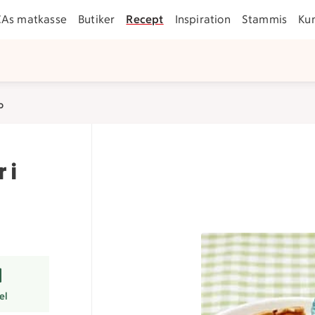
CAs matkasse
Butiker
Recept
Inspiration
Stammis
Ku
o
 i
er
el