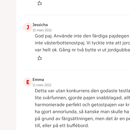
Jessicha
J
15 mars 2012
God paj. Använde inte den färdiga pajdegen e
inte västerbottenostpaj. Vi tyckte inte att j
var helt ok. Gång nr två bytte vi ut jordgubb
Emma
E
11 mars 2012
Detta var utan konkurrens den godaste testlaga
lite svårfunnen, gjorde pajen snabblagad, al
harmonierade perfekt och getostpajen var k
ha gjort annorlunda, så kanske man skulle ha 
på grund av färgsättningen, men det är en pet
till, eller på ett buffébord.