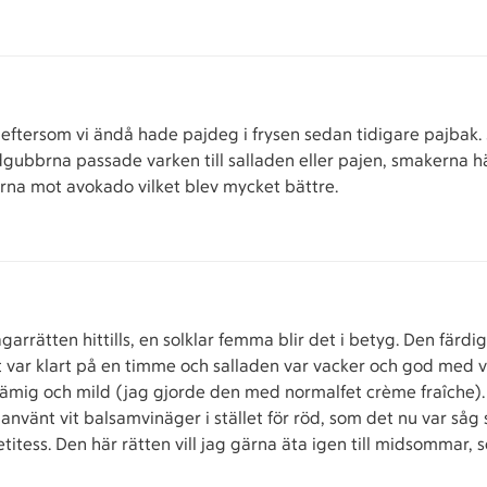
ftersom vi ändå hade pajdeg i frysen sedan tidigare pajbak. 
ordgubbrna passade varken till salladen eller pajen, smakerna 
arna mot avokado vilket blev mycket bättre.
rrätten hittills, en solklar femma blir det i betyg. Den färdi
lt var klart på en timme och salladen var vacker och god med v
rämig och mild (jag gjorde den med normalfet crème fraîche
använt vit balsamvinäger i stället för röd, som det nu var såg
itess. Den här rätten vill jag gärna äta igen till midsommar, 