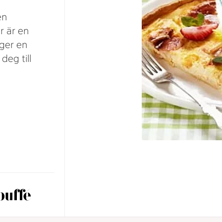
en
r är en
 ger en
deg till