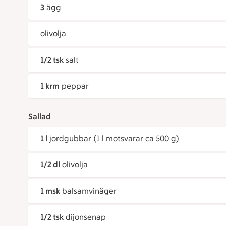
3
ägg
olivolja
1/2 tsk
salt
1 krm
peppar
Sallad
1 l
jordgubbar (1 l motsvarar ca 500 g)
1/2 dl
olivolja
1 msk
balsamvinäger
1/2 tsk
dijonsenap