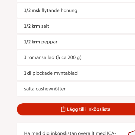
1/2 msk
flytande honung
1/2 krm
salt
1/2 krm
peppar
1
romansallad (à ca 200 g)
1 dl
plockade myntablad
salta cashewnötter
Lägg till i inköpslista
Ha med dig inköpslistan överallt med ICA-