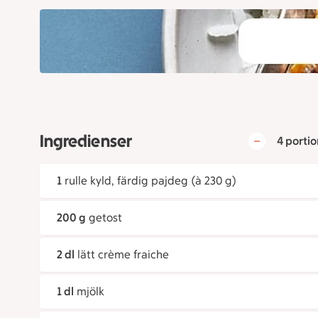
Ingredienser
4 portio
1
rulle kyld, färdig pajdeg (à 230 g)
200 g
getost
2 dl
lätt crème fraiche
1 dl
mjölk