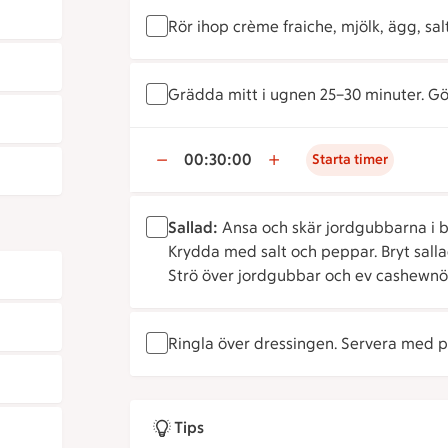
Rör ihop crème fraiche, mjölk, ägg, salt
Grädda mitt i ugnen 25–30 minuter. Gö
00:30:00
Starta timer
Sallad:
Ansa och skär jordgubbarna i bi
Krydda med salt och peppar. Bryt salla
Strö över jordgubbar och ev cashewnöt
Ringla över dressingen. Servera med p
Tips