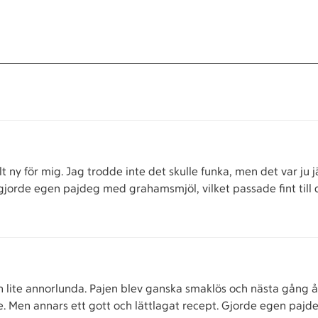
 ny för mig. Jag trodde inte det skulle funka, men det var ju 
 gjorde egen pajdeg med grahamsmjöl, vilket passade fint till 
ch lite annorlunda. Pajen blev ganska smaklös och nästa gång å
ite. Men annars ett gott och lättlagat recept. Gjorde egen pajd