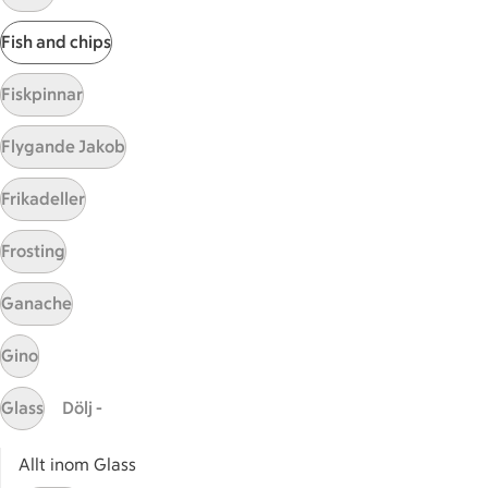
Visa fler recept
Fish and chips
Fiskpinnar
Start
Flygande Jakob
Sidfot
Frikadeller
Få snabbt svar
FAQ
Frosting
Kundservice
Kontakta oss
Ganache
Massa erbjudanden
Gino
Bli stammis på ICA
Glass
Dölj -
ICAs inspirationsmejl
Prenumerera
Allt inom Glass