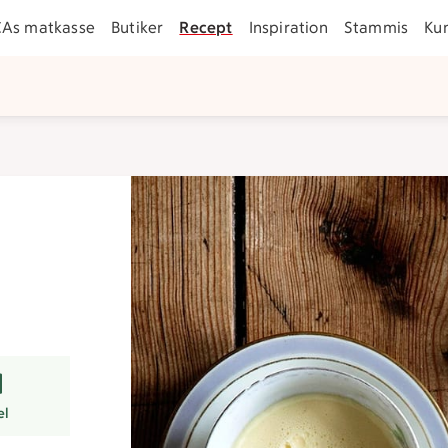
CAs matkasse
Butiker
Recept
Inspiration
Stammis
Ku
arer
el