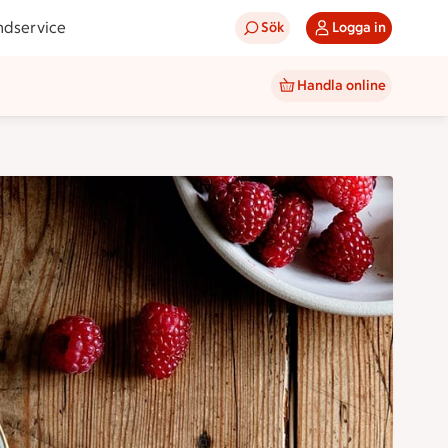
ndservice
Sök
Logga in
Handla online