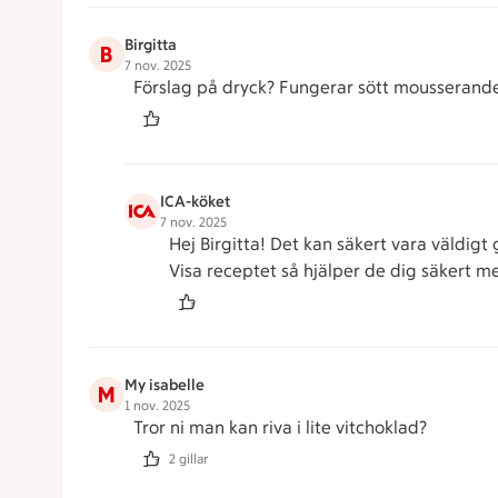
Birgitta
B
7 nov. 2025
Förslag på dryck? Fungerar sött mousserande
ICA-köket
7 nov. 2025
Hej Birgitta! Det kan säkert vara väldigt 
Visa receptet så hjälper de dig säkert me
My isabelle
M
1 nov. 2025
Tror ni man kan riva i lite vitchoklad?
2 gillar