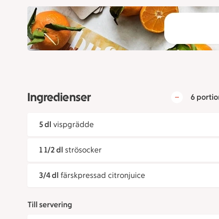
Ingredienser
6 portio
5 dl
vispgrädde
1 1/2 dl
strösocker
3/4 dl
färskpressad citronjuice
Till servering