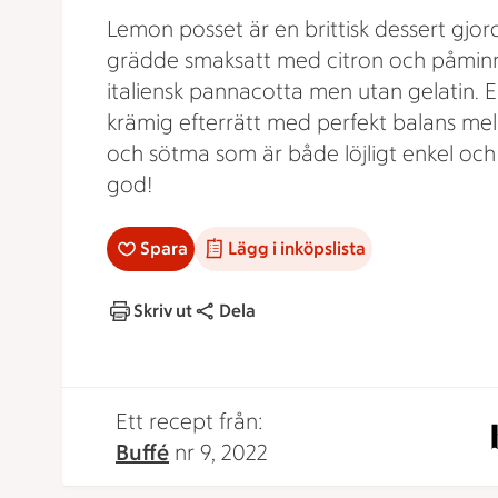
Lemon posset är en brittisk dessert gjor
grädde smaksatt med citron och påmin
italiensk pannacotta men utan gelatin. 
krämig efterrätt med perfekt balans mel
och sötma som är både löjligt enkel och l
god!
Spara
Lägg i inköpslista
Skriv ut
Dela
Ett recept från:
Buffé
nr 9, 2022