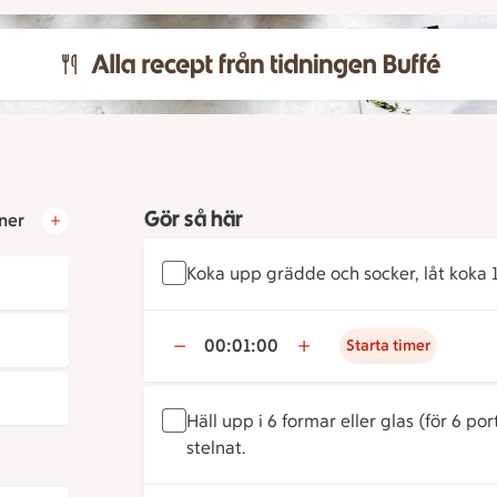
Gör så här
ner
Koka upp grädde och socker, låt koka 1 
00:01:00
Starta timer
Häll upp i 6 formar eller glas (för 6 port
stelnat.