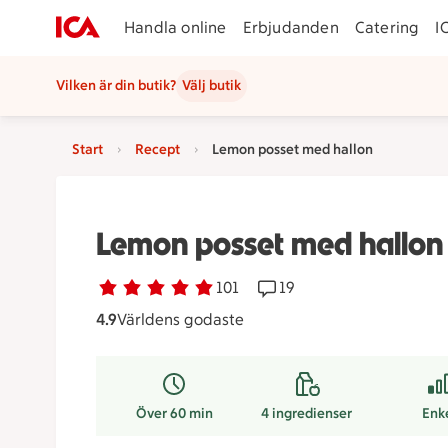
Handla online
Erbjudanden
Catering
I
Vilken är din butik?
Välj butik
Start
Recept
Lemon posset med hallon
Lemon posset med hallon
Betyg 4.9 av 5.
101 personer har röstat
101
Receptet har 19 komment
19
4.9
Världens godaste
Över 60 min
4
ingredienser
Enk