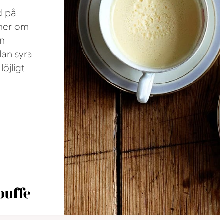
d på
ner om
En
lan syra
öjligt