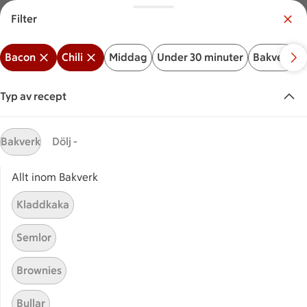
Filter
Meny
Logga in
Bacon
Chili
Middag
Under 30 minuter
Bakverk
Vilken är din butik?
Välj butik
Typ av recept
Start
Bacon chili
Bakverk
Dölj -
Allt inom Bakverk
Sök ingrediens eller recept
Inga förslag
Sök
Kladdkaka
Bacon
Chili
Middag
Under 30 minuter
Bakverk
Semlor
Recept
Visar 28 stycken
(28)
Sortera
Brownies
Bullar
Jazzig chili
Jazzig chili