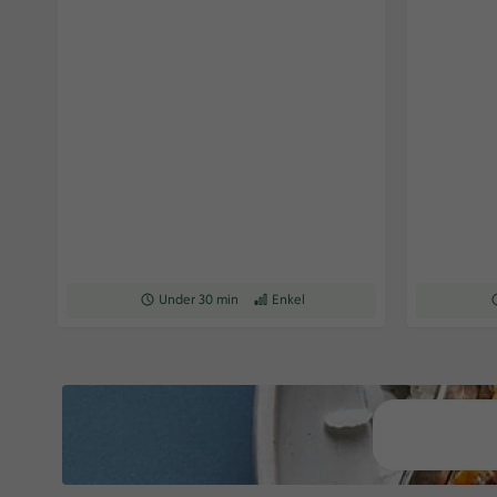
Receptet tar Under 30 min att tillaga
Under 30 min
Receptet har Enkel svårighetsgrad
Enkel
R