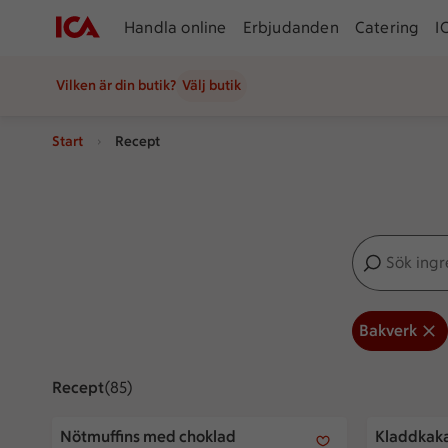
Handla online
Erbjudanden
Catering
I
Vilken är din butik?
Välj butik
Start
Recept
Sök ingredien
Inga förslag
Bakverk
Recept
Visar 85 stycken
(85)
Nötmuffins med choklad
Kladdkaka 
Nötmuffins med choklad
Kladdkaka