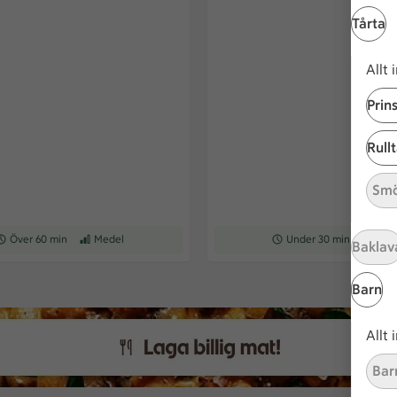
Tårta
Allt
Prin
Rull
Smö
eceptet tar Över 60 min att tillaga
Över 60 min
Receptet har Medel svårighetsgrad
Medel
Receptet tar Under 30 min a
Under 30 min
Recepte
Med
Baklav
Barn
Allt
Bar