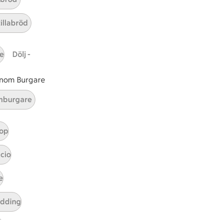
sfrukt
usfrukt
ar 3 kommentarer
tillabröd
e
Dölj -
 inom Burgare
burgare
op
cio
e
t tillaga
t har Medel svårighetsgrad
el
udding