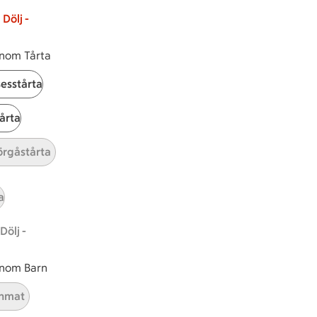
Dölj -
 inom Tårta
sesstårta
tårta
rgåstårta
tt tillaga
t har Medel svårighetsgrad
el
Receptet tar Över 60 min att tillaga
Över 60 min
Receptet har Medel svårighetsgr
Medel
a
Dölj -
 inom Barn
nmat