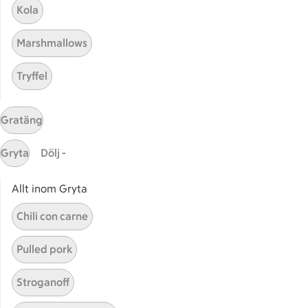
Kola
Våra ICA-kort
Marshmallows
ICA
ICAs egna varor
Tryffel
ICA Gruppen
ICA Nära
Gratäng
ICA Supermarket
ICA Kvantum
Gryta
Dölj -
ICA Maxi
Utvalda leverantörer
Allt inom Gryta
Annonsera
Chili con carne
Jobba på ICA
Pulled pork
Hållbarhet
ICA Stiftelsen
Stroganoff
En god morgondag