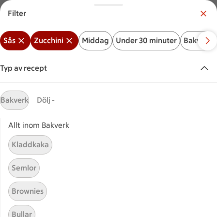
Filter
Meny
Logga in
Sås
Zucchini
Middag
Under 30 minuter
Bakverk
Vilken är din butik?
Välj butik
Typ av recept
Start
Zucchinisås
Bakverk
Dölj -
Allt inom Bakverk
Sök ingrediens eller recept
Inga förslag
Sök
Kladdkaka
Sås
Zucchini
Middag
Under 30 minuter
Bakver
Semlor
Recept
Visar 20 stycken
(20)
Sortera
Brownies
Bullar
Salsicciapasta
Salsicciapasta