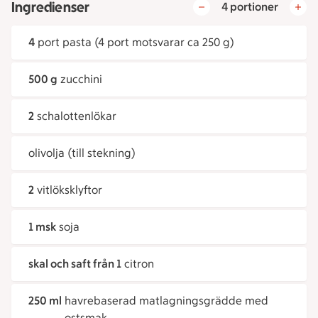
Ingredienser
4 portioner
4
port pasta (4 port motsvarar ca 250 g)
500 g
zucchini
2
schalottenlökar
olivolja (till stekning)
2
vitlöksklyftor
1 msk
soja
skal och saft från 1
citron
250 ml
havrebaserad matlagningsgrädde med
ostsmak