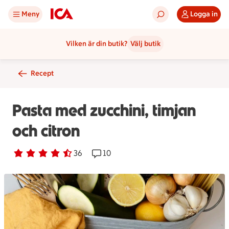
Meny
Logga in
Vilken är din butik?
Välj butik
Recept
Pasta med zucchini, timjan
och citron
Betyg 4.3 av 5.
36 personer har röstat
36
Receptet har 10 kommentarer
10