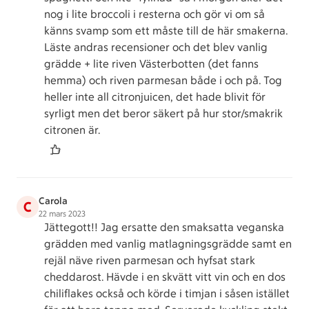
nog i lite broccoli i resterna och gör vi om så
känns svamp som ett måste till de här smakerna.
Läste andras recensioner och det blev vanlig
grädde + lite riven Västerbotten (det fanns
hemma) och riven parmesan både i och på. Tog
heller inte all citronjuicen, det hade blivit för
syrligt men det beror säkert på hur stor/smakrik
citronen är.
Carola
C
22 mars 2023
Jättegott!! Jag ersatte den smaksatta veganska
grädden med vanlig matlagningsgrädde samt en
rejäl näve riven parmesan och hyfsat stark
cheddarost. Hävde i en skvätt vitt vin och en dos
chiliflakes också och körde i timjan i såsen istället