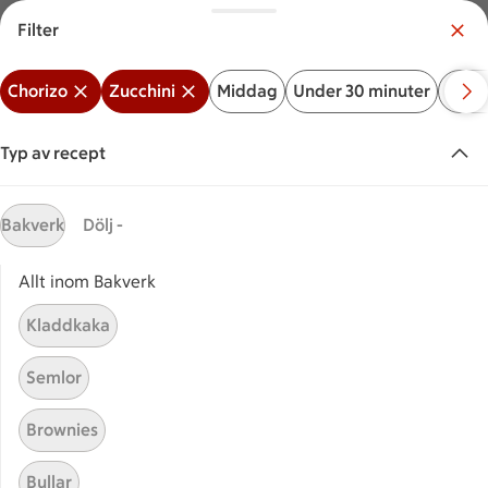
Filter
Meny
Logga in
Chorizo
Zucchini
Middag
Under 30 minuter
Bakv
Vilken är din butik?
Välj butik
Typ av recept
Start
Chorizo zucchini
Bakverk
Dölj -
Allt inom Bakverk
Sök ingrediens eller recept
Inga förslag
Sök
Kladdkaka
Chorizo
Zucchini
Middag
Under 30 minuter
Ba
Semlor
Recept
Visar 5 stycken
(5)
Sortera
Brownies
Bullar
Lasagne med chorizo,
Lasagne med chorizo, rostad