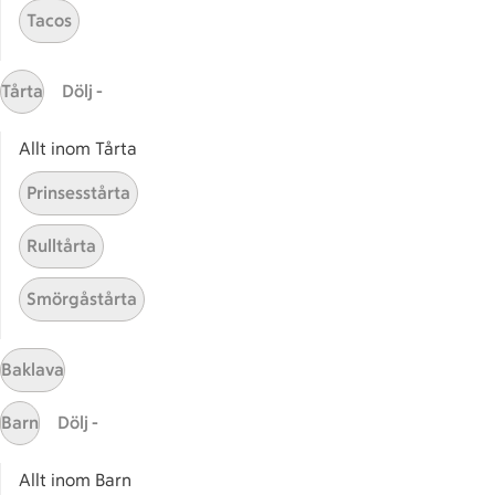
Tacos
Start
Sidfot
Tårta
Dölj -
Få snabbt svar
FAQ
Allt inom Tårta
Kundservice
Prinsesstårta
Kontakta oss
Rulltårta
Massa erbjudanden
Bli stammis på ICA
Smörgåstårta
ICAs inspirationsmejl
Prenumerera
Baklava
Barn
Dölj -
Handla
Handla online
Allt inom Barn
ICAs matkasse