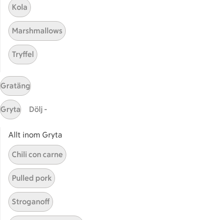
Bli stammis
Kola
Stammis Student
Marshmallows
Stammis Husdjur
Partnererbjudanden
Tryffel
Våra ICA-kort
ICA
Gratäng
ICAs egna varor
Gryta
Dölj -
ICA Gruppen
ICA Nära
Allt inom Gryta
ICA Supermarket
Chili con carne
ICA Kvantum
ICA Maxi
Pulled pork
Utvalda leverantörer
Annonsera
Stroganoff
Jobba på ICA