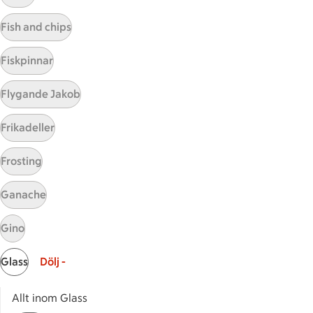
Visa fler recept
Fish and chips
Fiskpinnar
Start
Flygande Jakob
Sidfot
Frikadeller
Få snabbt svar
FAQ
Frosting
Kundservice
Kontakta oss
Ganache
Massa erbjudanden
Gino
Bli stammis på ICA
Glass
Dölj -
ICAs inspirationsmejl
Prenumerera
Allt inom Glass