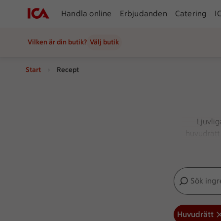
Handla online
Erbjudanden
Catering
I
Vilken är din butik?
Välj butik
Start
Recept
Ljuvli
huvudrätt 
Sök ingredien
Inga förslag
Huvudrätt