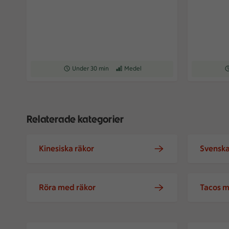
Receptet tar Under 30 min att tillaga
Under 30 min
Receptet har Medel svårighetsgrad
Medel
Re
Relaterade kategorier
Kinesiska räkor
Svenska
Röra med räkor
Tacos m
Senapsräkor med pepparrot
Halländsk d