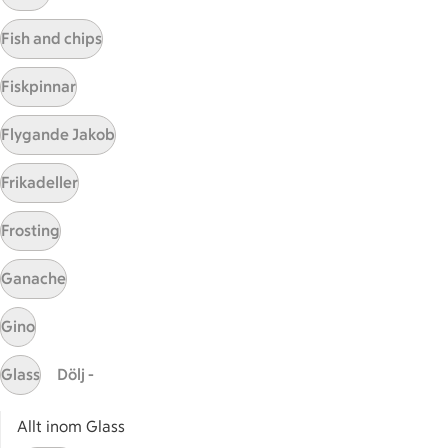
Visa fler recept
Fish and chips
Fiskpinnar
Start
Flygande Jakob
Sidfot
Frikadeller
Få snabbt svar
FAQ
Frosting
Kundservice
Kontakta oss
Ganache
Massa erbjudanden
Gino
Bli stammis på ICA
Glass
Dölj -
ICAs inspirationsmejl
Prenumerera
Allt inom Glass