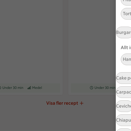
Tor
Burgar
Allt
Ham
Cake p
ceptet tar Under 30 min att tillaga
Under 30 min
Receptet har Medel svårighetsgrad
Medel
Receptet tar Under 30 min a
Under 30 min
Recepte
Med
Carpac
Visa fler recept
Cevich
Chiap