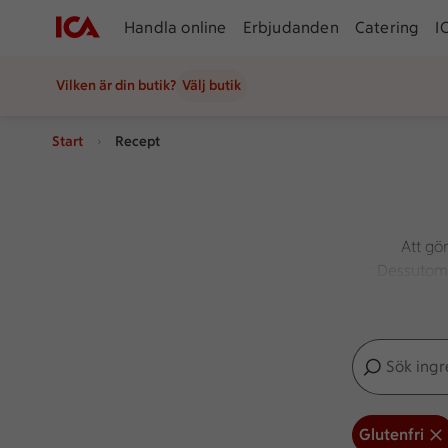
Handla online
Erbjudanden
Catering
I
Vilken är din butik?
Välj butik
Start
Recept
Att gö
Dessutom ä
Sök ingredien
Inga förslag
Glutenfri