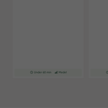
Receptet tar Under 60 min att tillaga
Under 60 min
Receptet har Medel svårighetsgrad
Medel
Re