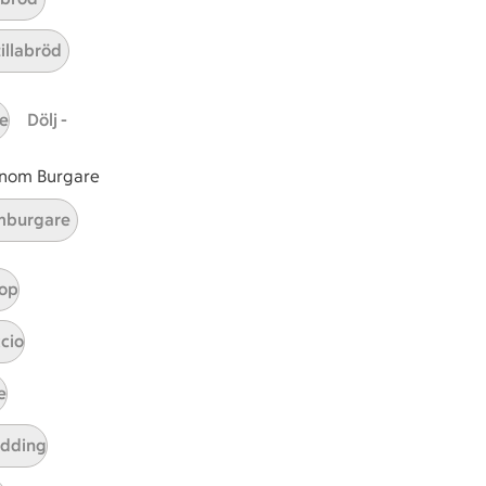
tillabröd
e
Dölj -
 inom Burgare
burgare
op
tt tillaga
t har Medel svårighetsgrad
el
cio
e
udding