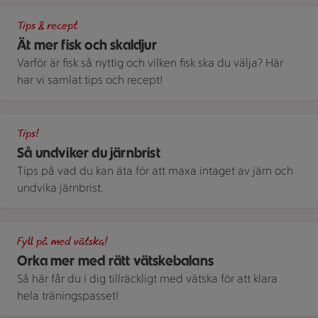
En svart tallrik med potatismos, stekt strömming och stekt pu
Tips & recept
Ät mer fisk och skaldjur
Varför är fisk så nyttig och vilken fisk ska du välja? Här
har vi samlat tips och recept!
Närbild på färsk spenat.
Tips!
Så undviker du järnbrist
Tips på vad du kan äta för att maxa intaget av järn och
undvika järnbrist.
Dricksglas med vatten och gurka
Fyll på med vätska!
Orka mer med rätt vätskebalans
Så här får du i dig tillräckligt med vätska för att klara
hela träningspasset!