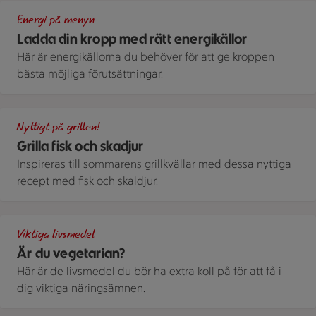
En mörk bänkskiva där det ligger kycklingfiléer, laxkotletter,
Energi på menyn
Ladda din kropp med rätt energikällor
Här är energikällorna du behöver för att ge kroppen
bästa möjliga förutsättningar.
En skål med iskall grön gazpacho som serveras med ett spett
Nyttigt på grillen!
Grilla fisk och skadjur
Inspireras till sommarens grillkvällar med dessa nyttiga
recept med fisk och skaldjur.
Massa färgglada grönsaker liggandes på en svart köksbänk.
Viktiga livsmedel
Är du vegetarian?
Här är de livsmedel du bör ha extra koll på för att få i
dig viktiga näringsämnen.