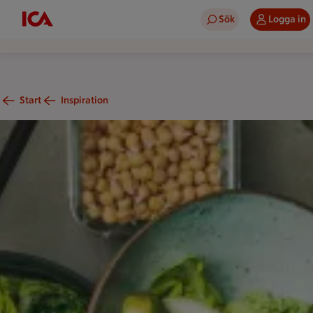
Sök
Logga in
Start
Inspiration
at med hälsosamma vegetariska maträtter med ingredienser so