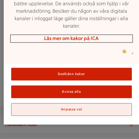
bättre upplevelse. De används också som hjälp i vår
Kost, träning, kropp & själ
marknadsföring. Besöker du någon av våra digitala
Hälsa
kanaler i inloggat läge gäller dina inställningar i alla
kanaler.
Här samlar vi nyttiga recept, kost som är bra
Läs mer om kakor på ICA
när du tränar och matiga tips för kropp & själ.
Inspiration till en sund och hälsosam vardag.
Nyttiga recept
Godkänn kakor
Nyttig veckomeny
Avvisa alla
Anpassa val
Hälsosam kost