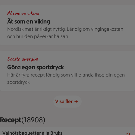
Ett bord på en gräsmatta som är uppdukat med en somrig blå s
Ät som en viking
Ät som en viking
Nordisk mat är riktigt nyttig. Lär dig om vingingakosten
och hur den påverkar hälsan.
Glas och tillbringare med fruktiga juicer och sportdrycker i ol
Boosta energin!
Göra egen sportdryck
Här är fyra recept för dig som vill blanda ihop din egen
sportdryck.
Visa fler
Recept
Visar 18908 stycken
(18908)
Valnötsbaguetter à la Bruks
Valnötsbaguetter à la Bruks