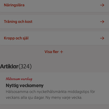
Näringslära
Träning och kost
Kropp och själ
Visa fler
Artiklar
Visar 324 stycken
(324)
Tallrikar med nyttiga hälsosamma måltider, sett uppifrån
Hälsosam vardag
Nyttig veckomeny
Hälsosamma och nyckelhålsmärkta middagstips för
veckans alla sju dagar. Ny meny varje vecka.