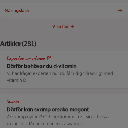
Näringslära
Visa fler
Artiklar
Visar 281 stycken
(281)
Därför behöver kroppen D-vitamin.
Experten om vitamin D!
Därför behöver du d-vitamin
Vi har frågat experten hur du får i dig tillräckligt med
vitamin D.
Svamp
Svamp
Därför kan svamp orsaka magont
Är svamp nyttigt? Och hur kommer det sig att vissa
människor får ont i magen av svamp?