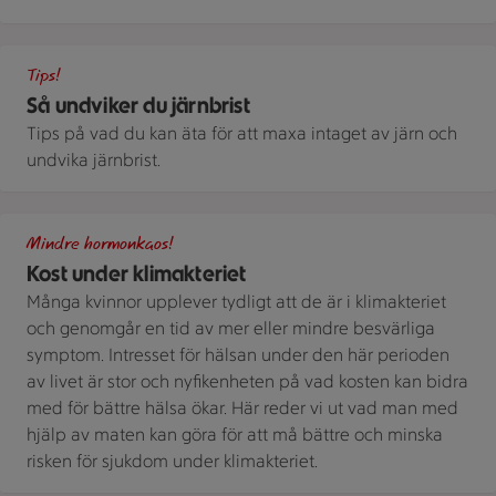
Närbild på färsk spenat.
Tips!
Så undviker du järnbrist
Tips på vad du kan äta för att maxa intaget av järn och
undvika järnbrist.
Tre tallrikar med mat. Det finns bland annat avokado, ägg, g
Mindre hormonkaos!
Kost under klimakteriet
Många kvinnor upplever tydligt att de är i klimakteriet
och genomgår en tid av mer eller mindre besvärliga
symptom. Intresset för hälsan under den här perioden
av livet är stor och nyfikenheten på vad kosten kan bidra
med för bättre hälsa ökar. Här reder vi ut vad man med
hjälp av maten kan göra för att må bättre och minska
risken för sjukdom under klimakteriet.