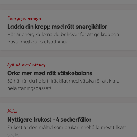
En mörk bänkskiva där det ligger kycklingfiléer, laxkotletter,
Energi på menyn
Ladda din kropp med rätt energikällor
Här är energikällorna du behöver för att ge kroppen
bästa möjliga förutsättningar.
Dricksglas med vatten och gurka
Fyll på med vätska!
Orka mer med rätt vätskebalans
Så här får du i dig tillräckligt med vätska för att klara
hela träningspasset!
Två glas smoothie och en klase bananer.
Hälsa
Nyttigare frukost - 4 sockerfällor
Frukost är den måltid som brukar innehålla mest tillsatt
socker .