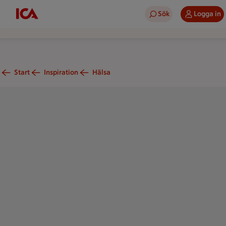
Sök
Logga in
Start
Inspiration
Hälsa
n kvinna och en man, blöta efter en simtur, står och torkar si