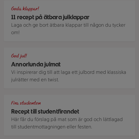
Polkagriskola inslagna i papper
Goda klappar!
11 recept på ätbara julklappar
Laga och ge bort ätbara klappar till någon du tycker
om!
Tallrik med pasta med brysselkål och granatäppelkärnor på 
God jul!
Annorlunda julmat
Vi inspirerar dig till att laga ett julbord med klassiska
julrätter med en twist.
Marängtårta med jordgubbar på linneduk, tillsammans med sa
Fira studenten
Recept till studentfirandet
Här får du förslag på mat som är god och lättlagad
till studentmottagningen eller festen.