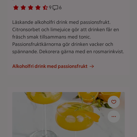
Betyg 4.2 av 5.
9 personer har röstat
9
Receptet har 6 kommentarer
6
Läskande alkoholfri drink med passionsfrukt.
Citronsorbet och limejuice gör att drinken får en
fräsch smak tillsammans med tonic.
Passionsfruktkärnorna gör drinken vacker och
spännande. Dekorera gärna med en rosmarinkvist.
Alkoholfri drink med passionsfrukt