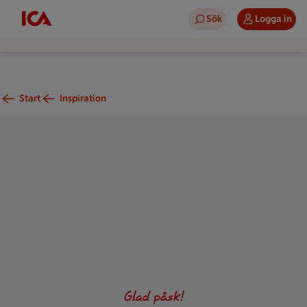
Sök
Logga in
Start
Inspiration
Skrei med dill- och kaprisdressing
Glad påsk!