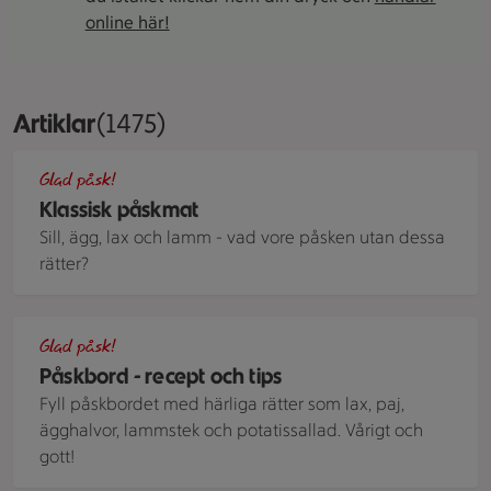
online här!
Artiklar
Visar 1475 stycken
(1475)
Ägghalvor med räkor och sallad på en tallrik.
Glad påsk!
Klassisk påskmat
Sill, ägg, lax och lamm - vad vore påsken utan dessa
rätter?
Ett påskbord med många olika rätter och människor som tar 
Glad påsk!
Påskbord - recept och tips
Fyll påskbordet med härliga rätter som lax, paj,
ägghalvor, lammstek och potatissallad. Vårigt och
gott!