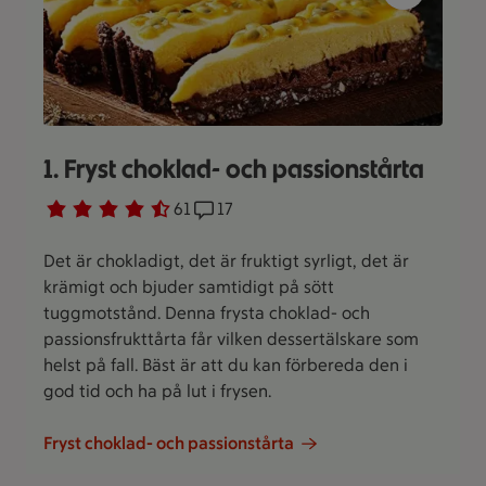
1. Fryst choklad- och passionstårta
Betyg 4.1 av 5.
61 personer har röstat
61
Receptet har 17 kommentarer
17
Det är chokladigt, det är fruktigt syrligt, det är
krämigt och bjuder samtidigt på sött
tuggmotstånd. Denna frysta choklad- och
passionsfrukttårta får vilken dessertälskare som
helst på fall. Bäst är att du kan förbereda den i
god tid och ha på lut i frysen.
Fryst choklad- och passionstårta