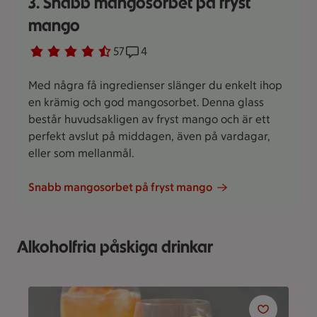
3. Snabb mangosorbet på fryst
mango
Betyg 4.5 av 5.
57 personer har röstat
57
Receptet har 4 kommentarer
4
Med några få ingredienser slänger du enkelt ihop
en krämig och god mangosorbet. Denna glass
består huvudsakligen av fryst mango och är ett
perfekt avslut på middagen, även på vardagar,
eller som mellanmål.
Snabb mangosorbet på fryst mango
Alkoholfria påskiga drinkar