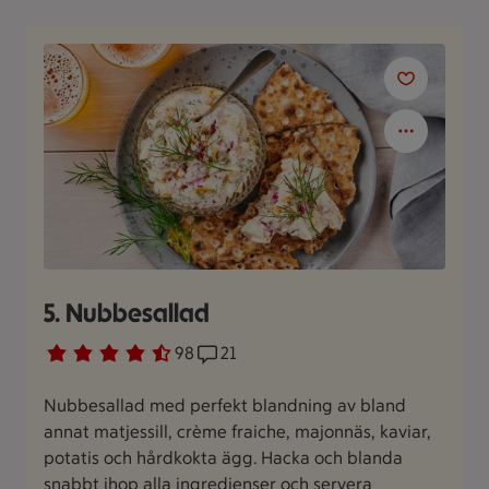
5. Nubbesallad
Betyg 4.3 av 5.
98 personer har röstat
98
Receptet har 21 kommentarer
21
Nubbesallad med perfekt blandning av bland
annat matjessill, crème fraiche, majonnäs, kaviar,
potatis och hårdkokta ägg. Hacka och blanda
snabbt ihop alla ingredienser och servera