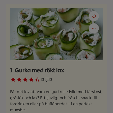
1. Gurka med rökt lax
Betyg 4.7 av 5.
13 personer har röstat
13
Receptet har 3 kommentarer
3
Får det lov att vara en gurkrulle fylld med färskost,
gräslök och lax? Ett ljuvligt och fräscht snack till
fördrinken eller på buffébordet – i en perfekt
munsbit.