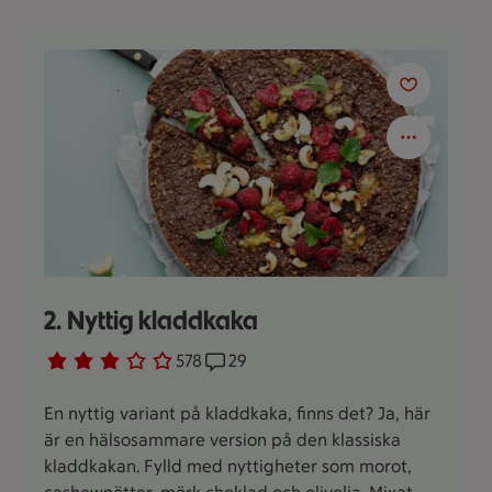
2. Nyttig kladdkaka
Betyg 2.8 av 5.
578 personer har röstat
578
Receptet har 29 kommentarer
29
En nyttig variant på kladdkaka, finns det? Ja, här
är en hälsosammare version på den klassiska
kladdkakan. Fylld med nyttigheter som morot,