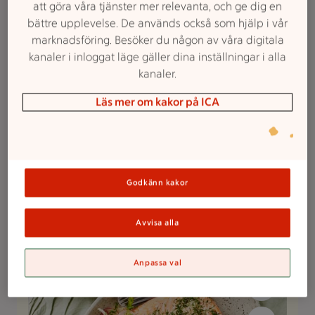
att göra våra tjänster mer relevanta, och ge dig en
3. Grillad paprikasallad med
bättre upplevelse. De används också som hjälp i vår
marknadsföring. Besöker du någon av våra digitala
kycklingfilé och pistagedressing
kanaler i inloggat läge gäller dina inställningar i alla
Betyg 4.7 av 5.
7 personer har röstat
7
Receptet har 3 kommentarer
3
kanaler.
Läs mer om kakor på ICA
Grillad paprika och kyckling och grunden till en
riktigt god sallad är klar. Paprikasalladen blir
komplett när den toppas med smakrik dressing av
persilja och pistagenötter samt bitar av fetaost.
Godkänn kakor
Grillad paprikasallad med kycklingfilé och
pistagedressing
Avvisa alla
Anpassa val