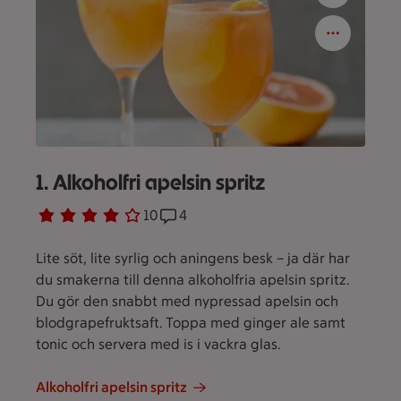
1. Alkoholfri apelsin spritz
Betyg 4 av 5.
10 personer har röstat
10
Receptet har 4 kommentarer
4
Lite söt, lite syrlig och aningens besk – ja där har
du smakerna till denna alkoholfria apelsin spritz.
Du gör den snabbt med nypressad apelsin och
blodgrapefruktsaft. Toppa med ginger ale samt
tonic och servera med is i vackra glas.
Alkoholfri apelsin spritz