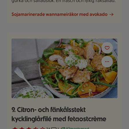
gurka och salladslök. En fräsch och lyxig räksallad.
Sojamarinerade wannameiräkor med avokado
9. Citron- och fänkålsstekt
kycklinglårfilé med fetaostcrème
Klimartsmart