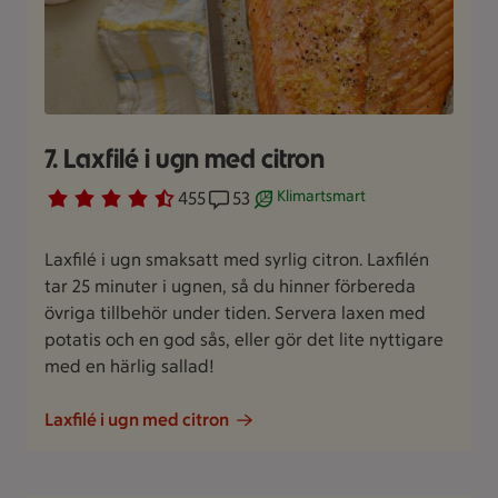
7. Laxfilé i ugn med citron
Klimartsmart
Betyg 4.3 av 5.
455 personer har röstat
455
Receptet har 53 kommentarer
53
Receptet är ett klimartsmart va
Laxfilé i ugn smaksatt med syrlig citron. Laxfilén
tar 25 minuter i ugnen, så du hinner förbereda
övriga tillbehör under tiden. Servera laxen med
potatis och en god sås, eller gör det lite nyttigare
med en härlig sallad!
Laxfilé i ugn med citron