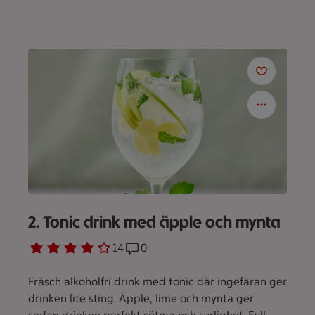
2. Tonic drink med äpple och mynta
Betyg 3.9 av 5.
14 personer har röstat
14
Receptet har 0 kommentarer
0
Fräsch alkoholfri drink med tonic där ingefäran ger
drinken lite sting. Äpple, lime och mynta ger