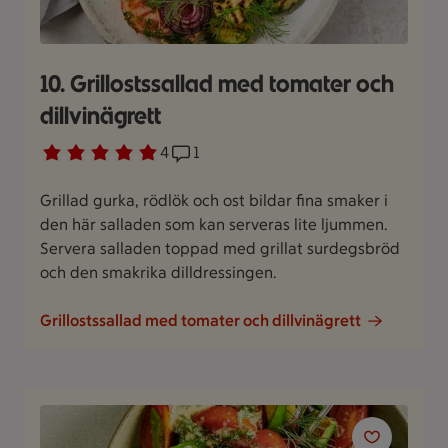
10. Grillostssallad med tomater och
dillvinägrett
Betyg 5 av 5.
4 personer har röstat
4
Receptet har 1 kommentarer
1
Grillad gurka, rödlök och ost bildar fina smaker i
den här salladen som kan serveras lite ljummen.
Servera salladen toppad med grillat surdegsbröd
och den smakrika dilldressingen.
Grillostssallad med tomater och dillvinägrett