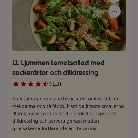
11. Ljummen tomatsallad med
sockerärtor och dilldressing
Betyg 4.1 av 5.
9 personer har röstat
9
Receptet har 1 kommentarer
1
Stek tomater, gurka och sockerärtor kort tid i en
stekpanna och så får du fram de finaste smakerna.
Blanda grönsakerna med en enkel senaps- och
dilldressing och servera genast medan
grönsakerna fortfarande är lite varma.