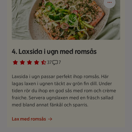
4. Laxsida i ugn med romsås
Betyg 4.4 av 5.
37 personer har röstat
37
Receptet har 7 kommentarer
7
Laxsida i ugn passar perfekt ihop romsås. Här
lagas laxen i ugnen täckt av grön fin dill. Under
tiden rör du ihop en god sås med rom och crème
fraiche. Servera ugnslaxen med en fräsch sallad
med bland annat fänkål och sparris.
Lax med romsås