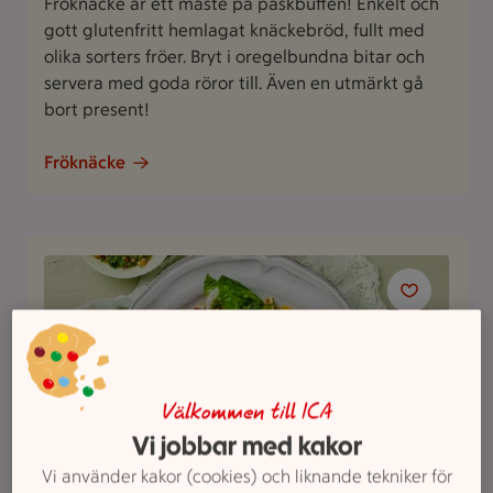
Fröknäcke är ett måste på påskbuffén! Enkelt och
gott glutenfritt hemlagat knäckebröd, fullt med
olika sorters fröer. Bryt i oregelbundna bitar och
servera med goda röror till. Även en utmärkt gå
bort present!
Fröknäcke
Välkommen till ICA
Vi jobbar med kakor
Vi använder kakor (cookies) och liknande tekniker för