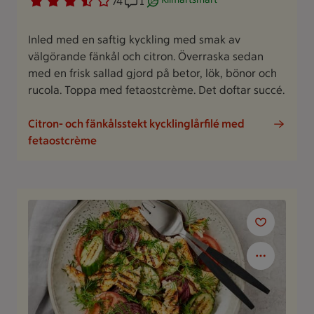
Betyg 3.2 av 5.
74 personer har röstat
74
Receptet har 1 kommentarer
1
Receptet är ett klimartsmart val.
Inled med en saftig kyckling med smak av
välgörande fänkål och citron. Överraska sedan
med en frisk sallad gjord på betor, lök, bönor och
rucola. Toppa med fetaostcrème. Det doftar succé.
Citron- och fänkålsstekt kycklinglårfilé med
fetaostcrème