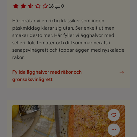
Betyg 2.5 av 5.
16 personer har röstat
16
Receptet har 0 kommentarer
0
Här pratar vi en riktig klassiker som ingen
påskmiddag klarar sig utan. Ser enkelt ut men
smakar desto mer. Här fyller vi ägghalvor med
selleri, lök, tomater och dill som marinerats i
senapsvinägrett och toppar äggen med nyskalade
räkor.
Fyllda ägghalvor med räkor och
grönsaksvinägrett