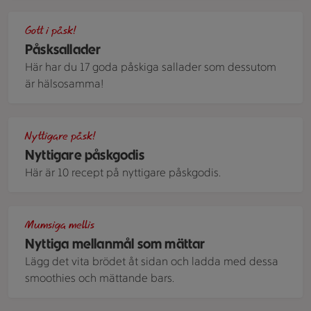
Tofu och avokado serveras tillsammans med tångkaviar, kori
Gott i påsk!
Påsksallader
Här har du 17 goda påskiga sallader som dessutom
är hälsosamma!
Olika gula hemmagjorda godisbitar till påsk.
Nyttigare påsk!
Nyttigare påskgodis
Här är 10 recept på nyttigare påskgodis.
Fyra skålar med overnight oats av olika slag. Alla har olika to
Mumsiga mellis
Nyttiga mellanmål som mättar
Lägg det vita brödet åt sidan och ladda med dessa
smoothies och mättande bars.