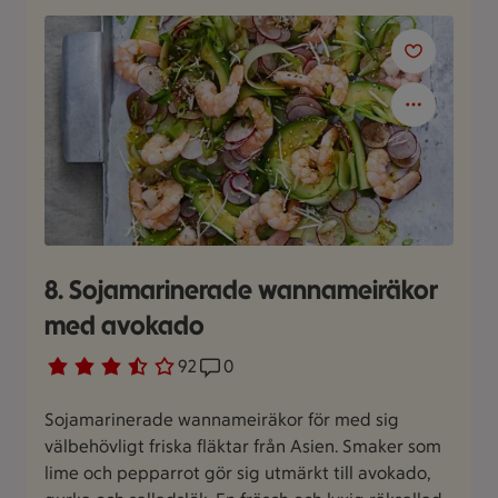
8. Sojamarinerade wannameiräkor
med avokado
Betyg 3.3 av 5.
92 personer har röstat
92
Receptet har 0 kommentarer
0
Sojamarinerade wannameiräkor för med sig
välbehövligt friska fläktar från Asien. Smaker som
lime och pepparrot gör sig utmärkt till avokado,