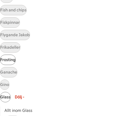
Visa fler recept
Fish and chips
Fiskpinnar
Start
Flygande Jakob
Sidfot
Frikadeller
Få snabbt svar
FAQ
Frosting
Kundservice
Kontakta oss
Ganache
Massa erbjudanden
Gino
Bli stammis på ICA
Glass
Dölj -
ICAs inspirationsmejl
Prenumerera
Allt inom Glass