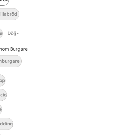
t tillaga
t har Medel svårighetsgrad
el
Receptet tar Under 30 min att tillaga
Under 30 min
Receptet har Medel svårighetsg
Medel
tillabröd
e
Dölj -
r 0 kommentarer
 inom Burgare
burgare
op
cio
e
udding