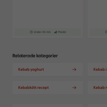
Receptet tar Under 45 min att tillaga
Under 45 min
Receptet har Medel svårighetsgrad
Medel
Re
Relaterade kategorier
Kebab yoghurt
Kebab i
Kebabkött recept
Kebab m
Lammkebab med ärt- och myntahumus
Dirty frie