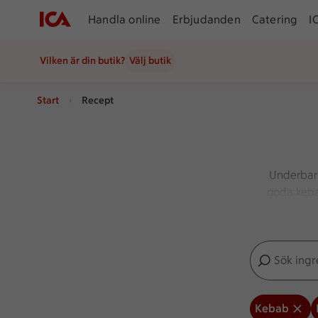
Handla online
Erbjudanden
Catering
I
Vilken är din butik?
Välj butik
Start
Recept
Underbar 
goda keba
Sök ingredien
Inga förslag
Kebab