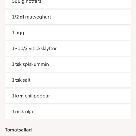
500 g
nötfärs
1/2 dl
matyoghurt
1
ägg
1 - 1 1/2
vitlöksklyftor
1 tsk
spiskummin
1 tsk
salt
1 krm
chilipeppar
1 msk
olja
Tomatsallad