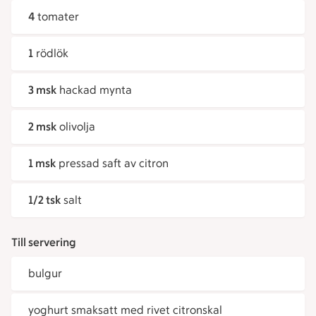
4
tomater
1
rödlök
3 msk
hackad mynta
2 msk
olivolja
1 msk
pressad saft av citron
1/2 tsk
salt
Till servering
bulgur
yoghurt smaksatt med rivet citronskal