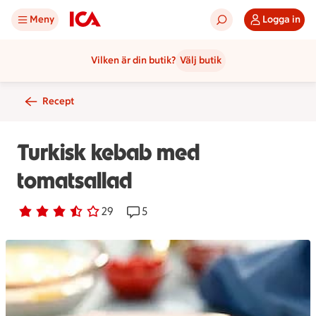
Meny
Logga in
Vilken är din butik?
Välj butik
Recept
Turkisk kebab med
tomatsallad
Betyg 3.6 av 5.
29 personer har röstat
29
Receptet har 5 kommentarer
5