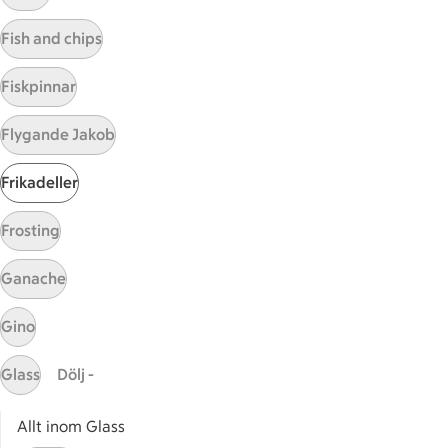
Visa fler recept
Fish and chips
Fiskpinnar
Start
Flygande Jakob
Sidfot
Frikadeller
Få snabbt svar
FAQ
Frosting
Kundservice
Kontakta oss
Ganache
Massa erbjudanden
Gino
Bli stammis på ICA
Glass
Dölj -
ICAs inspirationsmejl
Prenumerera
Allt inom Glass