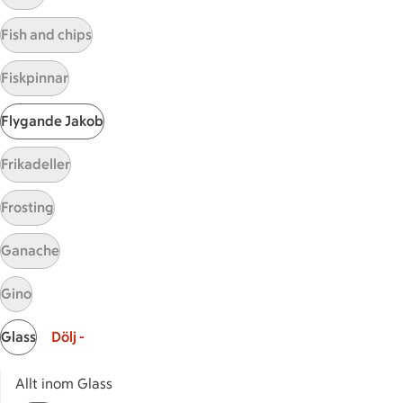
Visa fler recept
Fish and chips
Fiskpinnar
Start
Flygande Jakob
Sidfot
Frikadeller
Få snabbt svar
FAQ
Frosting
Kundservice
Kontakta oss
Ganache
Massa erbjudanden
Gino
Bli stammis på ICA
Glass
Dölj -
ICAs inspirationsmejl
Prenumerera
Allt inom Glass