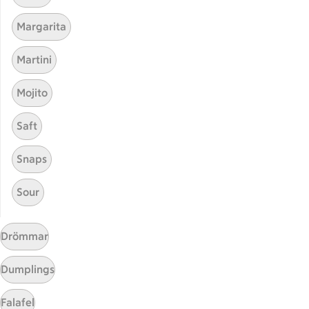
Start
Margarita
Sidfot
Få snabbt svar
Martini
FAQ
Mojito
Kundservice
Kontakta oss
Saft
Massa erbjudanden
Snaps
Bli stammis på ICA
Sour
ICAs inspirationsmejl
Prenumerera
Drömmar
Handla
Dumplings
Handla online
Falafel
ICAs matkasse