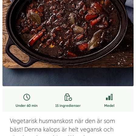
Under 60 min
15
ingredienser
Medel
Vegetarisk husmanskost när den är som
bäst! Denna kalops är helt vegansk och