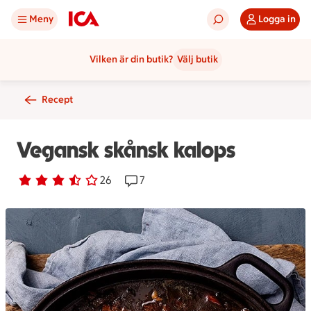
Meny
Logga in
Vilken är din butik?
Välj butik
Recept
Vegansk skånsk kalops
Betyg 3.5 av 5.
26 personer har röstat
26
Receptet har 7 kommentarer
7