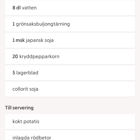
8 dl
vatten
1
grönsaksbuljongtärning
1 msk
japansk soja
20
kryddpepparkorn
5
lagerblad
collorit soja
Till servering
kokt potatis
inlagda rödbetor