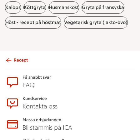
Kalops
Köttgryta
Husmanskost
Gryta på fransyska
Höst - recept på höstmat
Vegetarisk gryta (lakto-ovo)
Recept
Sidfot
Få snabbt svar
FAQ
Kundservice
Kontakta oss
Massa erbjudanden
Bli stammis på ICA