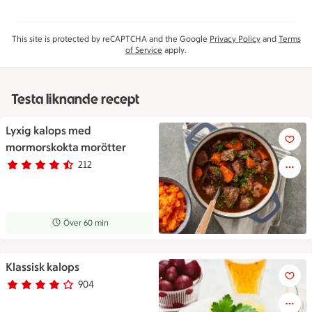
This site is protected by reCAPTCHA and the Google
Privacy Policy
and
Terms
of Service
apply.
Testa liknande recept
Lyxig kalops med
Lyxig kalops med mormorskok
mormorskokta morötter
212
Betyg 4.7 av 5.
212 personer har röstat
Receptet tar Över 60 min att tillaga
Över 60 min
Klassisk kalops
Klassisk kalops
904
Betyg 4 av 5.
904 personer har röstat