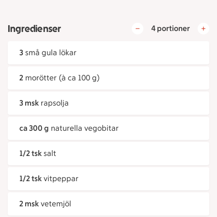
Ingredienser
4 portioner
3
små gula lökar
2
morötter (à ca 100 g)
3 msk
rapsolja
ca 300 g
naturella vegobitar
1/2 tsk
salt
1/2 tsk
vitpeppar
2 msk
vetemjöl