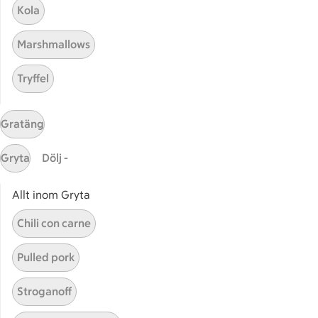
Bli stammis
Kola
Stammis Student
Marshmallows
Stammis Husdjur
Partnererbjudanden
Tryffel
Våra ICA-kort
ICA
Gratäng
ICAs egna varor
Gryta
Dölj -
ICA Gruppen
ICA Nära
Allt inom Gryta
ICA Supermarket
Chili con carne
ICA Kvantum
ICA Maxi
Pulled pork
Utvalda leverantörer
Annonsera
Stroganoff
Jobba på ICA