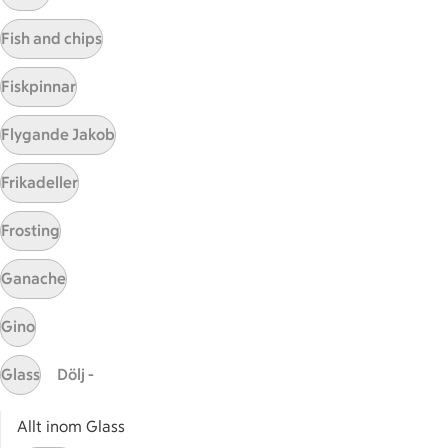
Visa fler recept
Fish and chips
Fiskpinnar
Start
Flygande Jakob
Sidfot
Frikadeller
Få snabbt svar
FAQ
Frosting
Kundservice
Kontakta oss
Ganache
Massa erbjudanden
Gino
Bli stammis på ICA
Glass
Dölj -
ICAs inspirationsmejl
Prenumerera
Allt inom Glass