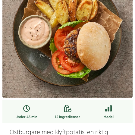
Under 45 min
15
ingredienser
Medel
Ostburgare med klyftpotatis, en riktig