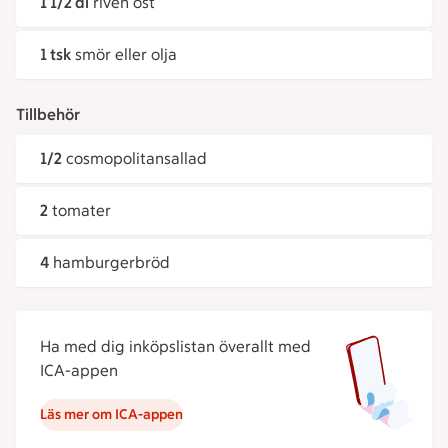
1 1/2 dl
riven ost
1 tsk
smör eller olja
Tillbehör
1/2
cosmopolitansallad
2
tomater
4
hamburgerbröd
Ha med dig inköpslistan överallt med
ICA-appen
Läs mer om ICA-appen