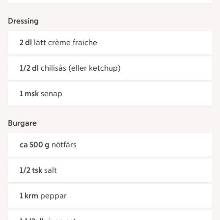
Dressing
2 dl
lätt crème fraiche
1/2 dl
chilisås (eller ketchup)
1 msk
senap
Burgare
ca 500 g
nötfärs
1/2 tsk
salt
1 krm
peppar