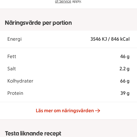
of Service
apply.
Näringsvärde per portion
Energi
3546 KJ / 846 kCal
Fett
46 g
Salt
2.2 g
Kolhydrater
66 g
Protein
39 g
Läs mer om näringsvärden
Testa liknande recept