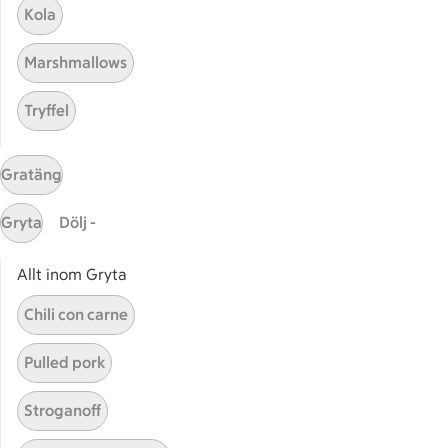
Bli stammis
Kola
Stammis Student
Marshmallows
Stammis Husdjur
Partnererbjudanden
Tryffel
Våra ICA-kort
ICA
Gratäng
ICAs egna varor
Gryta
Dölj -
ICA Gruppen
ICA Nära
Allt inom Gryta
ICA Supermarket
Chili con carne
ICA Kvantum
ICA Maxi
Pulled pork
Utvalda leverantörer
Annonsera
Stroganoff
Jobba på ICA