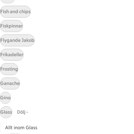
Visa fler recept
Fish and chips
Fiskpinnar
Start
Flygande Jakob
Sidfot
Frikadeller
Få snabbt svar
FAQ
Frosting
Kundservice
Kontakta oss
Ganache
Massa erbjudanden
Gino
Bli stammis på ICA
Glass
Dölj -
ICAs inspirationsmejl
Prenumerera
Allt inom Glass