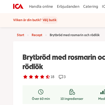
Handla online
Erbjudanden
Catering
I
Vilken är din butik?
Välj butik
Start
Recept
Brytbröd med rosmarin och rödlök
Brytbröd med rosmarin o
rödlök
Betyg 4.3 av 5.
18 personer har röstat
18
Receptet har 3 kommentar
3
Över 60 min
10
ingredienser
Med