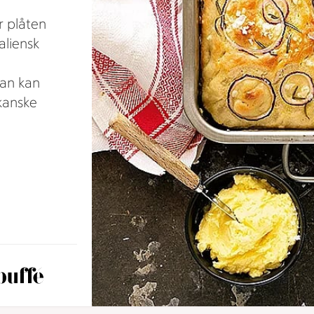
r plåten
aliensk
man kan
kanske