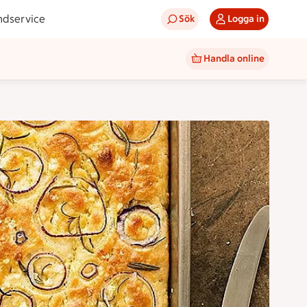
ndservice
Sök
Logga in
Handla online