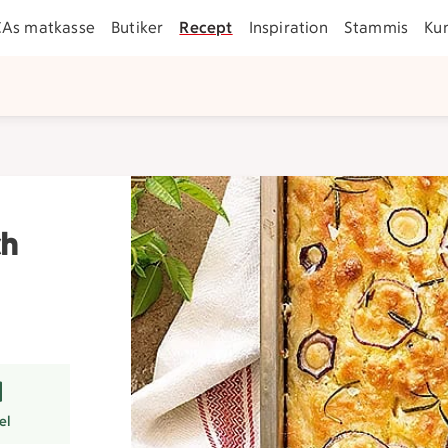
CAs matkasse
Butiker
Recept
Inspiration
Stammis
Ku
ch
er
el