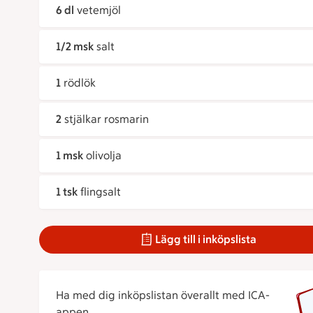
6 dl
vetemjöl
1/2 msk
salt
1
rödlök
2
stjälkar rosmarin
1 msk
olivolja
1 tsk
flingsalt
Lägg till i inköpslista
Ha med dig inköpslistan överallt med ICA-
appen