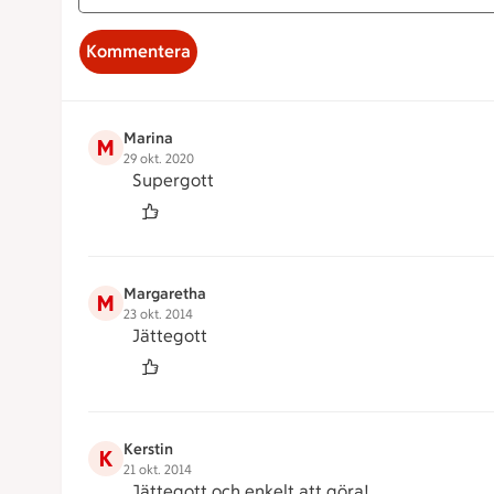
Kommentera
Marina
M
29 okt. 2020
Supergott
Margaretha
M
23 okt. 2014
Jättegott
Kerstin
K
21 okt. 2014
Jättegott och enkelt att göra!