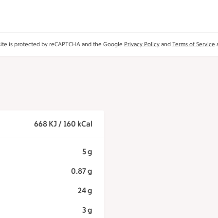
site is protected by reCAPTCHA and the Google
Privacy Policy
and
Terms of Service
a
668 KJ / 160 kCal
5 g
0.87 g
24 g
3 g