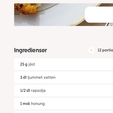
Ingredienser
12 porti
25 g
jäst
3 dl
ljummet vatten
1/2 dl
rapsolja
1 msk
honung