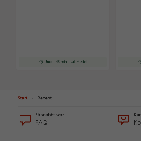
Receptet tar Under 45 min att tillaga
Under 45 min
Receptet har Medel svårighetsgrad
Medel
Re
Start
Recept
Sidfot
Få snabbt svar
Kun
FAQ
Ko