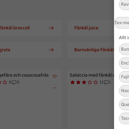
Ravi
Tex-m
fänkål broccoli
Fänkål juice
Allt
Bur
gryta
Barnvänliga Fänkålsrecep
Enc
efära och couscousfräs
Salsiccia med fänkål och mos
ngefära och couscousfräs
Salsiccia med fänkål och mo
Faji
0
0
12
1
 har röstat
Receptet har 0 kommentarer
Betyg 3 av 5.
12 personer har röstat
Receptet ha
Nac
Que
Tac