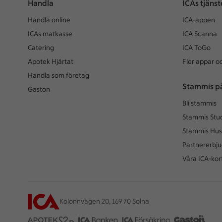
Handla
ICAs tjänst
Handla online
ICA-appen
ICAs matkasse
ICA Scanna
Catering
ICA ToGo
Apotek Hjärtat
Fler appar oc
Handla som företag
Stammis p
Gaston
Bli stammis
Stammis Stu
Stammis Hus
Partnererbj
Våra ICA-kor
Kolonnvägen 20, 169 70 Solna