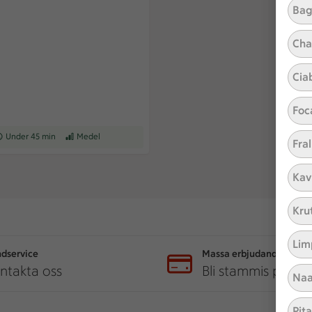
Bag
Cha
Cia
Foc
ceptet tar Under 45 min att tillaga
Under 45 min
Receptet har Medel svårighetsgrad
Medel
Fral
Kav
Kru
Lim
dservice
Massa erbjudanden
ntakta oss
Bli stammis på IC
Naa
Pit