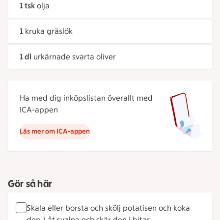
1 tsk
olja
1
kruka gräslök
1 dl
urkärnade svarta oliver
Ha med dig inköpslistan överallt med
ICA-appen
Läs mer om ICA-appen
Gör så här
Skala eller borsta och skölj potatisen och koka
den. Låt svalna och skär den i bitar.