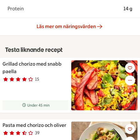
Protein
14 g
Läs mer om näringsvärden
Testa liknande recept
Grillad chorizo med snabb
Grillad chorizo med snabb pae
paella
15
Betyg 3.8 av 5.
15 personer har röstat
Receptet tar Under 45 min att tillaga
Under 45 min
Pasta med chorizo och oliver
Pasta med chorizo och oliver
39
Betyg 3.5 av 5.
39 personer har röstat