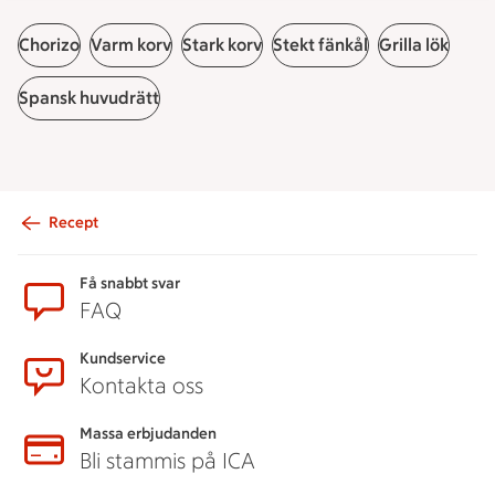
Chorizo
Varm korv
Stark korv
Stekt fänkål
Grilla lök
Spansk huvudrätt
Recept
Sidfot
Få snabbt svar
FAQ
Kundservice
Kontakta oss
Massa erbjudanden
Bli stammis på ICA