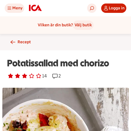
Meny
Logga in
Vilken är din butik?
Välj butik
Recept
Potatissallad med chorizo
Betyg 3 av 5.
14 personer har röstat
14
Receptet har 2 kommentarer
2