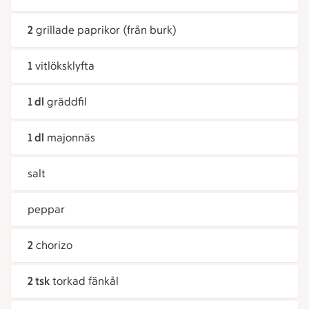
2
grillade paprikor (från burk)
1
vitlöksklyfta
1 dl
gräddfil
1 dl
majonnäs
salt
peppar
2
chorizo
2 tsk
torkad fänkål